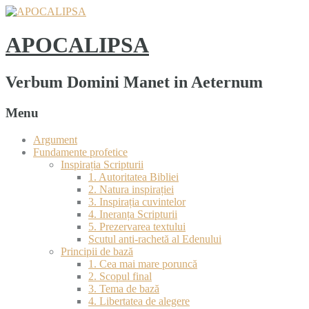
APOCALIPSA
Verbum Domini Manet in Aeternum
Menu
Argument
Fundamente profetice
Inspirația Scripturii
1. Autoritatea Bibliei
2. Natura inspirației
3. Inspirația cuvintelor
4. Ineranța Scripturii
5. Prezervarea textului
Scutul anti-rachetă al Edenului
Principii de bază
1. Cea mai mare poruncă
2. Scopul final
3. Tema de bază
4. Libertatea de alegere