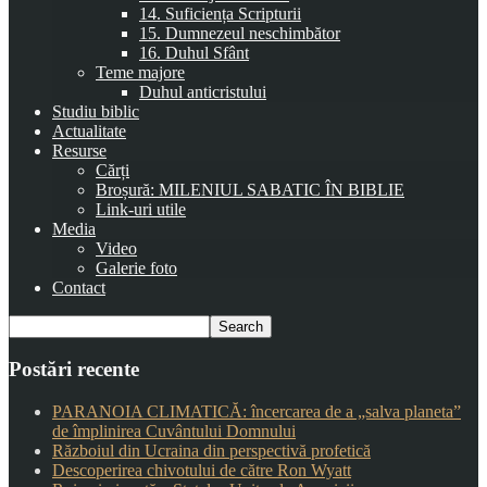
14. Suficiența Scripturii
15. Dumnezeul neschimbător
16. Duhul Sfânt
Teme majore
Duhul anticristului
Studiu biblic
Actualitate
Resurse
Cărți
Broșură: MILENIUL SABATIC ÎN BIBLIE
Link-uri utile
Media
Video
Galerie foto
Contact
Postări recente
PARANOIA CLIMATICĂ: încercarea de a „salva planeta”
de împlinirea Cuvântului Domnului
Războiul din Ucraina din perspectivă profetică
Descoperirea chivotului de către Ron Wyatt