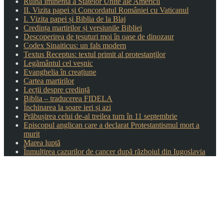
Ruina iminentă a Statelor Unite ale Americii
II. Vizita papei și Concordatul României cu Vaticanul
I. Vizita papei și Biblia de la Blaj
Credința martirilor și versiunile Bibliei
Descoperirea de țesuturi moi în oase de dinozaur
Codex Sinaiticus: un fals modern
Textus Receptus: textul primit al protestanților
Legământul cel veșnic
Evanghelia în creațiune
Cartea martirilor
Lecții despre credință
Biblia – traducerea FIDELA
Închinarea la soare ieri și azi
Prăbușirea celui de-al treilea turn în 11 septembrie
Episcopul anglican care a declarat Protestantismul mort a
murit
Marea luptă
Înmulțirea cazurilor de cancer după războiul din Iugoslavia