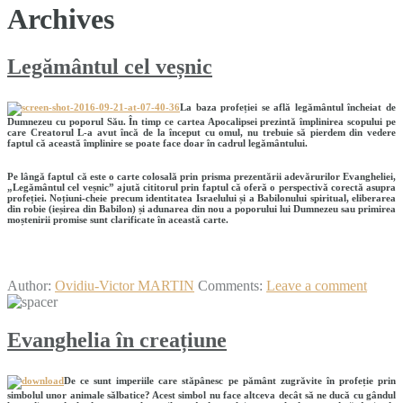
Archives
Legământul cel veșnic
La baza profeției se află legământul încheiat de
Dumnezeu cu poporul Său. În timp ce cartea Apocalipsei prezintă împlinirea scopului pe
care Creatorul L-a avut încă de la început cu omul, nu trebuie să pierdem din vedere
faptul că această împlinire se poate face doar în cadrul legământului.
Pe lângă faptul că este o carte colosală prin prisma prezentării adevărurilor Evangheliei,
„Legământul cel veșnic” ajută cititorul prin faptul că oferă o perspectivă corectă asupra
profeției. Noțiuni-cheie precum identitatea Israelului și a Babilonului spiritual, eliberarea
din robie (ieșirea din Babilon) și adunarea din nou a poporului lui Dumnezeu sau primirea
moștenirii promise sunt clarificate în această carte.
Author:
Ovidiu-Victor MARTIN
Comments:
Leave a comment
Evanghelia în creațiune
De ce sunt imperiile care stăpânesc pe pământ zugrăvite în profeție prin
simbolul unor animale sălbatice? Acest simbol nu face altceva decât să ne ducă cu gândul