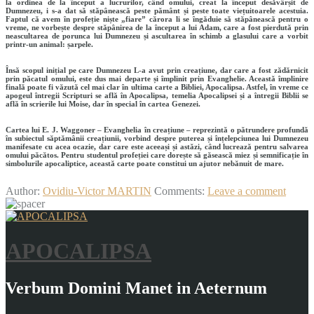
la ordinea de la început a lucrurilor, când omului, creat la început desăvârșit de
Dumnezeu, i s-a dat să stăpânească peste pământ și peste toate viețuitoarele acestuia.
Faptul că avem în profeție niște „fiare” cărora li se îngăduie să stăpânească pentru o
vreme, ne vorbește despre stăpânirea de la început a lui Adam, care a fost pierdută prin
neascultarea de porunca lui Dumnezeu și ascultarea în schimb a glasului care a vorbit
printr-un animal: șarpele.
Însă scopul inițial pe care Dumnezeu L-a avut prin creațiune, dar care a fost zădărnicit
prin păcatul omului, este dus mai departe și împlinit prin Evanghelie. Această împlinire
finală poate fi văzută cel mai clar în ultima carte a Bibliei, Apocalipsa. Astfel, în vreme ce
apogeul întregii Scripturi se află în Apocalipsa, temelia Apocalipsei și a întregii Biblii se
află în scrierile lui Moise, dar în special în cartea Genezei.
Cartea lui E. J. Waggoner – Evanghelia în creațiune – reprezintă o pătrundere profundă
în subiectul săptămânii creațiunii, vorbind despre puterea și înțelepciunea lui Dumnezeu
manifesate cu acea ocazie, dar care este aceeași și astăzi, când lucrează pentru salvarea
omului păcătos. Pentru studentul profeției care dorește să găsească miez și semnificație în
simbolurile apocaliptice, această carte poate constitui un ajutor nebănuit de mare.
Author:
Ovidiu-Victor MARTIN
Comments:
Leave a comment
APOCALIPSA
Verbum Domini Manet in Aeternum