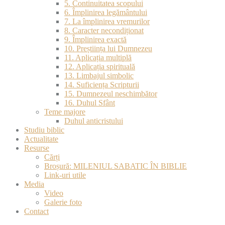
5. Continuitatea scopului
6. Împlinirea legământului
7. La împlinirea vremurilor
8. Caracter necondiționat
9. Împlinirea exactă
10. Preștiința lui Dumnezeu
11. Aplicația multiplă
12. Aplicația spirituală
13. Limbajul simbolic
14. Suficiența Scripturii
15. Dumnezeul neschimbător
16. Duhul Sfânt
Teme majore
Duhul anticristului
Studiu biblic
Actualitate
Resurse
Cărți
Broșură: MILENIUL SABATIC ÎN BIBLIE
Link-uri utile
Media
Video
Galerie foto
Contact