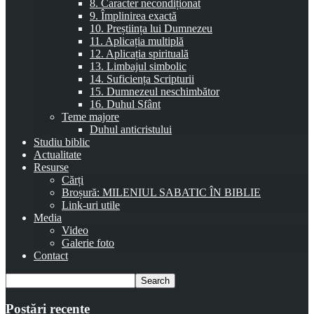
8. Caracter necondiționat
9. Împlinirea exactă
10. Preștiința lui Dumnezeu
11. Aplicația multiplă
12. Aplicația spirituală
13. Limbajul simbolic
14. Suficiența Scripturii
15. Dumnezeul neschimbător
16. Duhul Sfânt
Teme majore
Duhul anticristului
Studiu biblic
Actualitate
Resurse
Cărți
Broșură: MILENIUL SABATIC ÎN BIBLIE
Link-uri utile
Media
Video
Galerie foto
Contact
Postări recente