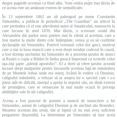
despre paginile acestuia ca fiind albe. Vom vedea puţin mai târziu de
ce acesta este un amănunt extrem de semnificativ.
În 13 septembrie 1862 un alt paleograf pe nume Constantin
Simonides, a publicat în periodicul „The Guardian” un articol în
care pretindea că el este adevăratul autor al Sinaiticului, manuscris la
care lucrase în anul 1839. Mai târziu, o scrisoare sosită din
Alexandria din partea unui prieten mai în vârstă al acestuia, care a
fost martor la multe dintre cele întâmplate, venea şi ea să confirme
declaraţiile lui Simonides. Potrivit versiunii celor doi greci, motivul
care a stat la baza muncii care a avut drept rezultat codexul în cauză,
a fost dorinţa unchiului lui Simonides de a prezenta ţarului de atunci
al Rusiei o copie a Bibliei în limba greacă împreună cu scrierile celor
aşa-zişi şapte „părinţi apostolici”. El a dorit să ofere ţarului această
lucrare drept mulţumire pentru favorurile acestuia faţă de mănăstirea
de pe Muntele Athos unde era stareţ. Având în vedere că Dionisie,
caligraful mănăstirii, a refuzat să ia asupra lui o sarcină care i s-a
părut atât de dificilă, stareţul a apelat la nepotul său, un tânăr extrem
de promiţător, care se remarcase în mai multe ocazii în privinţa
abilităţilor sale în ale caligrafiei.
Acesta a fost punctul de pornire a muncii de transcriere a lui
Simonides, asistat de caligraful Dionisie şi de unchiul său Benedict.
Moartea acestuia din urmă, dar şi faptul că nu mai avea suficient
pergament disponibil, l-a determinat pe Simonides să lase acest