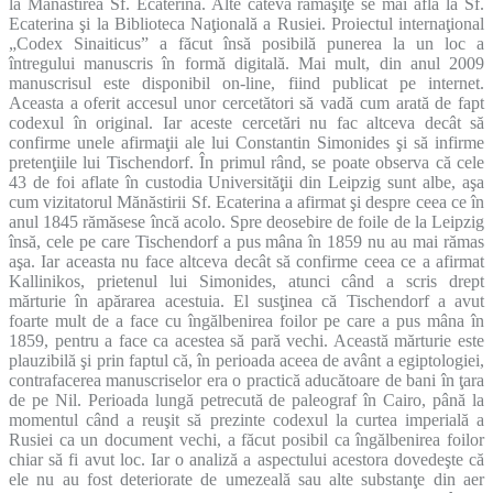
la Mănăstirea Sf. Ecaterina. Alte câteva rămăşiţe se mai află la Sf.
Ecaterina şi la Biblioteca Naţională a Rusiei. Proiectul internaţional
„Codex Sinaiticus” a făcut însă posibilă punerea la un loc a
întregului manuscris în formă digitală. Mai mult, din anul 2009
manuscrisul este disponibil on-line, fiind publicat pe internet.
Aceasta a oferit accesul unor cercetători să vadă cum arată de fapt
codexul în original. Iar aceste cercetări nu fac altceva decât să
confirme unele afirmaţii ale lui Constantin Simonides şi să infirme
pretenţiile lui Tischendorf. În primul rând, se poate observa că cele
43 de foi aflate în custodia Universităţii din Leipzig sunt albe, aşa
cum vizitatorul Mănăstirii Sf. Ecaterina a afirmat şi despre ceea ce în
anul 1845 rămăsese încă acolo. Spre deosebire de foile de la Leipzig
însă, cele pe care Tischendorf a pus mâna în 1859 nu au mai rămas
aşa. Iar aceasta nu face altceva decât să confirme ceea ce a afirmat
Kallinikos, prietenul lui Simonides, atunci când a scris drept
mărturie în apărarea acestuia. El susţinea că Tischendorf a avut
foarte mult de a face cu îngălbenirea foilor pe care a pus mâna în
1859, pentru a face ca acestea să pară vechi. Această mărturie este
plauzibilă şi prin faptul că, în perioada aceea de avânt a egiptologiei,
contrafacerea manuscriselor era o practică aducătoare de bani în ţara
de pe Nil. Perioada lungă petrecută de paleograf în Cairo, până la
momentul când a reuşit să prezinte codexul la curtea imperială a
Rusiei ca un document vechi, a făcut posibil ca îngălbenirea foilor
chiar să fi avut loc. Iar o analiză a aspectului acestora dovedeşte că
ele nu au fost deteriorate de umezeală sau alte substanţe din aer