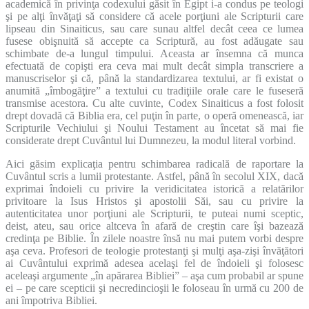
academică în privinţa codexului găsit în Egipt i-a condus pe teologi
şi pe alţi învăţaţi să considere că acele porţiuni ale Scripturii care
lipseau din Sinaiticus, sau care sunau altfel decât ceea ce lumea
fusese obişnuită să accepte ca Scriptură, au fost adăugate sau
schimbate de-a lungul timpului. Aceasta ar însemna că munca
efectuată de copişti era ceva mai mult decât simpla transcriere a
manuscriselor şi că, până la standardizarea textului, ar fi existat o
anumită „îmbogăţire” a textului cu tradiţiile orale care le fuseseră
transmise acestora. Cu alte cuvinte, Codex Sinaiticus a fost folosit
drept dovadă că Biblia era, cel puţin în parte, o operă omenească, iar
Scripturile Vechiului şi Noului Testament au încetat să mai fie
considerate drept Cuvântul lui Dumnezeu, la modul literal vorbind.
Aici găsim explicaţia pentru schimbarea radicală de raportare la
Cuvântul scris a lumii protestante. Astfel, până în secolul XIX, dacă
exprimai îndoieli cu privire la veridicitatea istorică a relatărilor
privitoare la Isus Hristos şi apostolii Săi, sau cu privire la
autenticitatea unor porţiuni ale Scripturii, te puteai numi sceptic,
deist, ateu, sau orice altceva în afară de creştin care îşi bazează
credinţa pe Biblie. În zilele noastre însă nu mai putem vorbi despre
aşa ceva. Profesori de teologie protestanţi şi mulţi aşa-zişi învăţători
ai Cuvântului exprimă adesea acelaşi fel de îndoieli şi folosesc
aceleaşi argumente „în apărarea Bibliei” – aşa cum probabil ar spune
ei – pe care scepticii şi necredincioşii le foloseau în urmă cu 200 de
ani împotriva Bibliei.