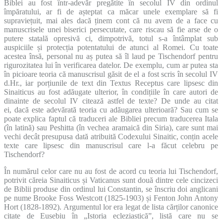
Biblei au fost într-adevăr pregătite în secolul IV din ordinul
împăratului, ar fi de așteptat ca măcar unele exemplare să fi
supraviețuit, mai ales dacă ținem cont că nu avem de a face cu
manuscrisele unei biserici persecutate, care riscau să fie arse de o
putere statală opresivă ci, dimpotrivă, totul s-a întâmplat sub
auspiciile și protecția potentatului de atunci al Romei. Cu toate
acestea însă, personal nu aș putea să îl laud pe Tischendorf pentru
rigurozitatea lui în verificarea datelor. De exemplu, cum ar putea sta
în picioare teoria că manuscrisul găsit de el a fost scris în secolul IV
d.Hr., iar porțiunile de text din Textus Receptus care lipsesc din
Sinaiticus au fost adăugate ulterior, în condițiile în care autori de
dinainte de secolul IV citează astfel de texte? De unde au citat
ei, dacă este adevărată teoria cu adăugarea ulterioară? Sau cum se
poate explica faptul că traduceri ale Bibliei precum traducerea Itala
(în latină) sau Peshitta (în vechea aramaică din Siria), care sunt mai
vechi decât presupusa dată atribuită Codexului Sinaitic, conțin acele
texte care lipsesc din manuscrisul care l-a făcut celebru pe
Tischendorf?
În numărul celor care nu au fost de acord cu teoria lui Tischendorf,
potrivit căreia Sinaiticus și Vaticanus sunt două dintre cele cincizeci
de Biblii produse din ordinul lui Constantin, se înscriu doi anglicani
pe nume Brooke Foss Westcott (1825-1903) și Fenton John Antony
Hort (1828-1892). Argumentul lor era legat de lista cărților canonice
citate de Eusebiu în „Istoria ecleziastică”, listă care nu se