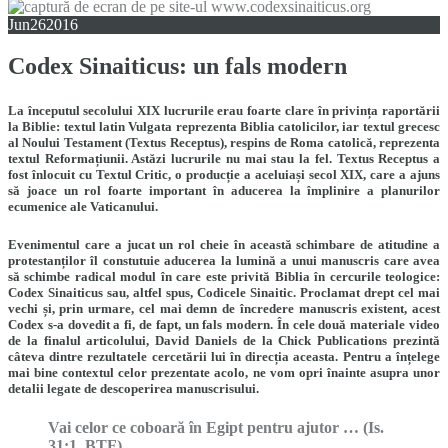
Jun
26
2016
Codex Sinaiticus: un fals modern
La începutul secolului XIX lucrurile erau foarte clare în privința raportării
la Biblie: textul latin Vulgata reprezenta Biblia catolicilor, iar textul grecesc
al Noului Testament (Textus Receptus), respins de Roma catolică, reprezenta
textul Reformațiunii. Astăzi lucrurile nu mai stau la fel. Textus Receptus a
fost înlocuit cu Textul Critic, o producție a aceluiași secol XIX, care a ajuns
să joace un rol foarte important în aducerea la împlinire a planurilor
ecumenice ale Vaticanului.
Evenimentul care a jucat un rol cheie în această schimbare de atitudine a
protestanților îl constutuie aducerea la lumină a unui manuscris care avea
să schimbe radical modul în care este privită Biblia în cercurile teologice:
Codex Sinaiticus sau, altfel spus, Codicele Sinaitic. Proclamat drept cel mai
vechi și, prin urmare, cel mai demn de încredere manuscris existent, acest
Codex s-a dovedit a fi, de fapt, un fals modern. În cele două materiale video
de la finalul articolului, David Daniels de la Chick Publications prezintă
câteva dintre rezultatele cercetării lui în direcția aceasta. Pentru a înțelege
mai bine contextul celor prezentate acolo, ne vom opri înainte asupra unor
detalii legate de descoperirea manuscrisului.
Vai celor ce coboară în Egipt pentru ajutor … (Is.
31:1, BTF)