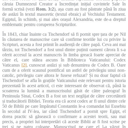
căruia Dumnezeul Creator a încredințat inițial cuvintele Sale în
formă scrisă (vezi
Rom. 3:2
), așa cum au fost păstrate până în ziua
de astăzi în textul masoretic (textul ebraic) al Vechiului Testament.
Egiptul, în schimb, și mai ales orașul Alexandria, este de-a dreptul
emblematic pentru coruperea Scripturilor.
În 1843, chiar înainte ca Tischendorf să fi pornit spre țara de pe Nil
în căutarea de manuscrise care să confirme teoriile lui cu privire la
Scripturi, acesta a fost primit în audiență de către papă.
Ceva ani mai
târziu, tot Tischendorf a fost unul dintre puținii oameni cărora li s-a
oferit accesul la acest manuscris în limba greacă foarte apreciat de
către el, care stătea ascuns în Biblioteca Vaticanului: Codex
Vaticanus
[2]
, cunoscut astăzi și sub denumirea de Codex B. Oare
cum de a oferit scaunul pontifical un astfel de privilegiu unui non-
catolic, privilegiu care altora le fusese refuzat?
Și nu doar faptul că
Tischendorf se afla în grațiile Vaticanului este relevant pentru istoria
prezentată în acest articol, ci este interesant de observat că, până la
scoaterea la lumină a manuscrisului găsit de către paleograf în
Peninsula Sinai, Codex B a fost un text neglijat de către cercetătorii
și traducătorii Bibliei. Teoria era că acest codex ar fi unul dintre cele
50 de Biblii pe care împăratul Constantin le-a comandat lui Eusebiu
în secolul al IV-lea, iar când Tischendorf a pornit spre Egipt, el
dorea practic să găsească o confirmare a acestei teorii, sau mai
precis, a propriei lui interpretări că aceste Biblii ar fi fost scrise pe
trei și pe patru coloane. Manuscrisul pe care el l-a văzut în