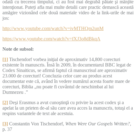
odată cu trecerea timpului, ci au fost mai degrabă pătate şi mânjite
intenţionat. Puteți afla mai multe detalii care practic demască această
amăgire vizionând cele două materiale video de la link-urile de mai
jos:
http://www.youtube.com/watch?v=ivMTHQm2unM
https://www.youtube.com/watch?v=fXJ3o8dBkqA
Note de subsol:
[1]
Tischendorf vorbea iniţial de aproximativ 14,800 corecturi
existente în manuscris. Însă în 2009, în documentarul BBC legat de
Codex Sinaiticus, se afirmă faptul că manuscrisul are aproximativ
23.000 de corecturi! Concluzia celor care au produs acest
documentar este că, având în vedere numărul acesta foarte mare de
corecturi, Biblia „nu poate fi cuvântul de neschimbat al lui
Dumnezeu .”
[2]
Deşi Erasmus a avut cunoştinţă cu privire la acest codex şi a
apelat la un prieten de-al său care avea acces la manuscris, totuşi el a
respins variantele de text ale acestuia.
[3]
Constantin Von Tischendorf,
When Were Our Gospels Written?
,
p. 37