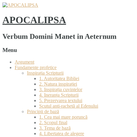
APOCALIPSA
Verbum Domini Manet in Aeternum
Menu
Argument
Fundamente profetice
Inspirația Scripturii
1. Autoritatea Bibliei
2. Natura inspirației
3. Inspirația cuvintelor
4. Ineranța Scripturii
5. Prezervarea textului
Scutul anti-rachetă al Edenului
Principii de bază
1. Cea mai mare poruncă
2. Scopul final
3. Tema de bază
4. Libertatea de alegere