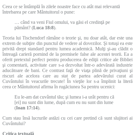
Ceea ce se întâmplă în zilele noastre face cu atât mai relevantă
întrebarea pe care Mântuitorul o pune:
… când va veni Fiul omului, va găsi el credinţă pe
pământ? (
Luca 18:8
).
Teoria lui Tischendorf rămâne o teorie şi, nu doar atât, dar este una
extrem de subţire din punctul de vedere al dovezilor. Şi totuşi ea este
privită drept standard pentru lumea academică. Mulţi şi-au clădit o
întreagă carieră pornind de la premisele false ale acestei teorii. Ea a
oferit pretextul perfect pentru producerea de ediţii critice ale Bibliei
şi comentarii, activitate care s-a dezvoltat într-o adevărată industrie
aducătoare de bani. Ce contrast faţă de viaţa plină de privaţiuni şi
riscuri ale acelora care au stat de partea adevărului curat al
Cuvântului în veacurile trecute! În vieţile lor s-a împlinit la literă
ceea ce Mântuitorul afirma în rugăciunea Sa pentru ucenici:
Eu le-am dat cuvântul tău; şi lumea i-a urât pentru că
[ei] nu sunt din lume, după cum eu nu sunt din lume
(
Ioan 17:14
).
Cum stau însă lucrurile astăzi cu cei care pretind că sunt slujitori ai
Cuvântului?
Critica textuală