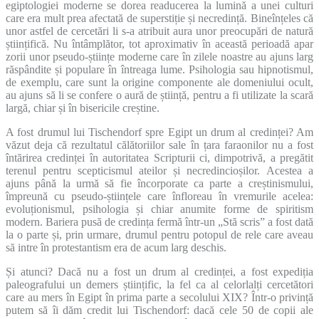
egiptologiei moderne se dorea readucerea la lumină a unei culturi
care era mult prea afectată de superstiție și necredință. Bineînțeles că
unor astfel de cercetări li s-a atribuit aura unor preocupări de natură
științifică. Nu întâmplător, tot aproximativ în această perioadă apar
zorii unor pseudo-științe moderne care în zilele noastre au ajuns larg
răspândite și populare în întreaga lume. Psihologia sau hipnotismul,
de exemplu, care sunt la origine componente ale domeniului ocult,
au ajuns să li se confere o aură de știință, pentru a fi utilizate la scară
largă, chiar și în bisericile creștine.
A fost drumul lui Tischendorf spre Egipt un drum al credinței? Am
văzut deja că rezultatul călătoriilor sale în țara faraonilor nu a fost
întărirea credinței în autoritatea Scripturii ci, dimpotrivă, a pregătit
terenul pentru scepticismul ateilor și necredincioșilor. Acestea a
ajuns până la urmă să fie încorporate ca parte a creștinismului,
împreună cu pseudo-științele care înfloreau în vremurile acelea:
evoluționismul, psihologia și chiar anumite forme de spiritism
modern. Bariera pusă de credința fermă într-un „Stă scris” a fost dată
la o parte și, prin urmare, drumul pentru potopul de rele care aveau
să intre în protestantism era de acum larg deschis.
Și atunci? Dacă nu a fost un drum al credinței, a fost expediția
paleografului un demers științific, la fel ca al celorlalți cercetători
care au mers în Egipt în prima parte a secolului XIX? Într-o privință
putem să îi dăm credit lui Tischendorf: dacă cele 50 de copii ale