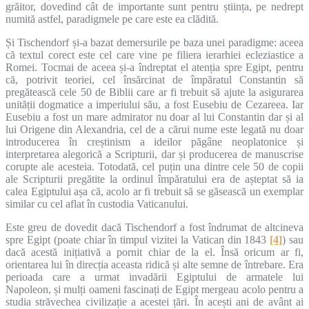
grăitor, dovedind cât de importante sunt pentru știința, pe nedrept
numită astfel, paradigmele pe care este ea clădită.
Și Tischendorf și-a bazat demersurile pe baza unei paradigme: aceea
că textul corect este cel care vine pe filiera ierarhiei ecleziastice a
Romei. Tocmai de aceea și-a îndreptat el atenția spre Egipt, pentru
că, potrivit teoriei, cel însărcinat de împăratul Constantin să
pregătească cele 50 de Biblii care ar fi trebuit să ajute la asigurarea
unității dogmatice a imperiului său, a fost Eusebiu de Cezareea. Iar
Eusebiu a fost un mare admirator nu doar al lui Constantin dar și al
lui Origene din Alexandria, cel de a cărui nume este legată nu doar
introducerea în creștinism a ideilor păgâne neoplatonice și
interpretarea alegorică a Scripturii, dar și producerea de manuscrise
corupte ale acesteia. Totodată, cel puțin una dintre cele 50 de copii
ale Scripturii pregătite la ordinul împăratului era de așteptat să ia
calea Egiptului așa că, acolo ar fi trebuit să se găsească un exemplar
similar cu cel aflat în custodia Vaticanului.
Este greu de dovedit dacă Tischendorf a fost îndrumat de altcineva
spre Egipt (poate chiar în timpul vizitei la Vatican din 1843
[4]
) sau
dacă acestă inițiativă a pornit chiar de la el. Însă oricum ar fi,
orientarea lui în direcția aceasta ridică și alte semne de întrebare. Era
perioada care a urmat invadării Egiptului de armatele lui
Napoleon, și mulți oameni fascinați de Egipt mergeau acolo pentru a
studia străvechea civilizație a acestei țări. În acești ani de avânt ai