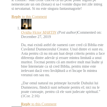
nemestecate un om (Ionas) si sa-l vomite dupa trei zile intreg
si nevatamat. Si nu este singura fantasmagorie!
Reply
to this Comment
Ovidiu-Victor MARTIN
(Post author)
Commented on:
December 27, 2019
Da, mai există astfel de oameni care cred că Biblia este
Cuvântul Dumnezeului Creator. Unul dintre ei sunt eu.
Asta pentru că nu mi-am luat drept criteriu pentru a face
diferența dintre adevăr și eroare mintea limitată a unui
muritor. Tocmai pentru că am motive mult mai înalte și
bine întemeiate ca să cred Biblia, pentru mine este
irelevant dacă vreo învățătură a ei încape în mintea
vreunui om sau nu.
„Dar omul natural nu primeşte lucrurile Duhului lui
Dumnezeu, fiindcă sunt nebunie pentru el; nici nu le
poate cunoaşte, pentru că ele sunt judecate spiritual.”
(1Cor. 2:16)
Reply
to this Comment