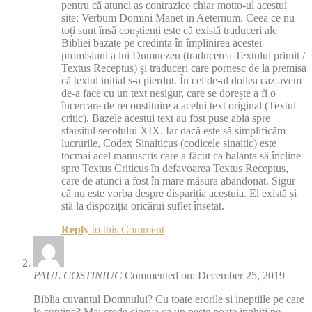
pentru că atunci aș contrazice chiar motto-ul acestui
site: Verbum Domini Manet in Aeternum. Ceea ce nu
toți sunt însă conștienți este că există traduceri ale
Bibliei bazate pe credința în împlinirea acestei
promisiuni a lui Dumnezeu (traducerea Textului primit /
Textus Receptus) și traduceri care pornesc de la premisa
că textul inițial s-a pierdut. În cel de-al doilea caz avem
de-a face cu un text nesigur, care se dorește a fi o
încercare de reconstituire a acelui text original (Textul
critic). Bazele acestui text au fost puse abia spre
sfarsitul secolului XIX. Iar dacă este să simplificăm
lucrurile, Codex Sinaiticus (codicele sinaitic) este
tocmai acel manuscris care a făcut ca balanța să încline
spre Textus Criticus în defavoarea Textus Receptus,
care de atunci a fost în mare măsura abandonat. Sigur
că nu este vorba despre dispariția acestuia. El există și
stă la dispoziția oricărui suflet însetat.
Reply
to this Comment
PAUL COSTINIUC
Commented on: December 25, 2019
Biblia cuvantul Domnului? Cu toate erorile si ineptiile pe care
le contine? Mai crede cineva ca un peste poate inghiti pe