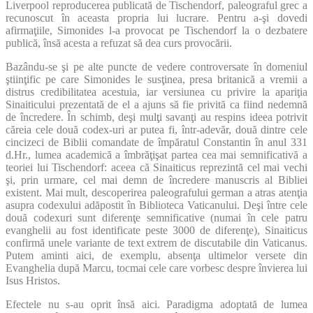
Liverpool reproducerea publicată de Tischendorf, paleograful grec a
recunoscut în aceasta propria lui lucrare. Pentru a-şi dovedi
afirmaţiile, Simonides l-a provocat pe Tischendorf la o dezbatere
publică, însă acesta a refuzat să dea curs provocării.
Bazându-se şi pe alte puncte de vedere controversate în domeniul
ştiinţific pe care Simonides le susţinea, presa britanică a vremii a
distrus credibilitatea acestuia, iar versiunea cu privire la apariţia
Sinaiticului prezentată de el a ajuns să fie privită ca fiind nedemnă
de încredere. În schimb, deşi mulţi savanţi au respins ideea potrivit
căreia cele două codex-uri ar putea fi, într-adevăr, două dintre cele
cincizeci de Biblii comandate de împăratul Constantin în anul 331
d.Hr., lumea academică a îmbrăţişat partea cea mai semnificativă a
teoriei lui Tischendorf: aceea că Sinaiticus reprezintă cel mai vechi
şi, prin urmare, cel mai demn de încredere manuscris al Bibliei
existent. Mai mult, descoperirea paleografului german a atras atenţia
asupra codexului adăpostit în Biblioteca Vaticanului. Deşi între cele
două codexuri sunt diferenţe semnificative (numai în cele patru
evanghelii au fost identificate peste 3000 de diferenţe), Sinaiticus
confirmă unele variante de text extrem de discutabile din Vaticanus.
Putem aminti aici, de exemplu, absenţa ultimelor versete din
Evanghelia după Marcu, tocmai cele care vorbesc despre învierea lui
Isus Hristos.
Efectele nu s-au oprit însă aici. Paradigma adoptată de lumea