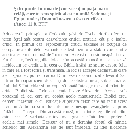
Şi trupurile lor moarte
[vor zăcea] în piaţa marii
cetăţi, care în sens spiritual este numită Sodoma şi
Egipt, unde şi Domnul nostru a fost crucificat
.
(Apoc. 11:8
, BTF
)
Aducerea în prim-plan a Codexului găsit de Tischendorf a oferit un
teren fertil atât pentru dezvoltarea criticii textuale cât și a înaltei
critici. În primul caz, reprezentații criticii textuale se ocupau de
compararea diferitelor variante de text pentru a stabili care dintre
acestea este mai demnă de încredere. Aceasta nu este neapărat ceva
rău în sine, însă regulile folosite în această muncă nu se bazează
nicidecum pe credința în ceea ce Biblia însăși ne spune despre felul
în care ea a fost scrisă și transmisă. În loc să accepte declarațiile clare
ale inspirației, potrivit cărora Dumnezeu a comunicat adevărul Său
într-un limbaj suficient de clar și de nesofisticat încât, sub călăuzirea
Duhului Sfânt, chiar și un copil să poată înțelege mesajul mântuirii,
criticii Bibliei și-au îndeptat atenția înspre Alexandria. Aceasta sub
pretextul că cei care au copiat acolo manuscrisele Bibliei erau
oameni înzestrați o cu educație superiară celor care au făcut acest
lucru în Antiohia și în locurile unde mesajul evangheliei a prins
rădăcini la început. Din această cauză, una dintre regulile criticilor
este aceea că varianta de text mai grea este întotdeuna preferată
aceleia mai simple. Desigur că nu a deranjat faptul că mintea
scribilor din Alexandria era de fapt îmbibată cu idei filozofice