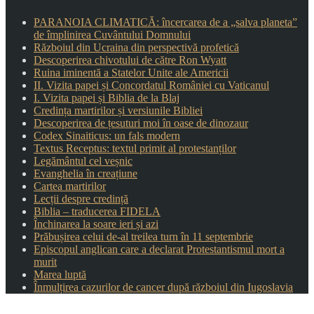
PARANOIA CLIMATICĂ: încercarea de a „salva planeta”
de împlinirea Cuvântului Domnului
Războiul din Ucraina din perspectivă profetică
Descoperirea chivotului de către Ron Wyatt
Ruina iminentă a Statelor Unite ale Americii
II. Vizita papei și Concordatul României cu Vaticanul
I. Vizita papei și Biblia de la Blaj
Credința martirilor și versiunile Bibliei
Descoperirea de țesuturi moi în oase de dinozaur
Codex Sinaiticus: un fals modern
Textus Receptus: textul primit al protestanților
Legământul cel veșnic
Evanghelia în creațiune
Cartea martirilor
Lecții despre credință
Biblia – traducerea FIDELA
Închinarea la soare ieri și azi
Prăbușirea celui de-al treilea turn în 11 septembrie
Episcopul anglican care a declarat Protestantismul mort a
murit
Marea luptă
Înmulțirea cazurilor de cancer după războiul din Iugoslavia