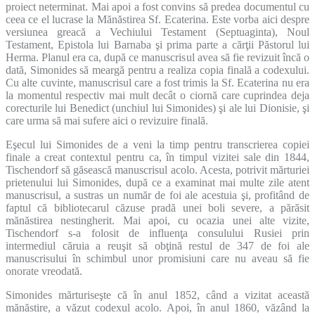
proiect neterminat. Mai apoi a fost convins să predea documentul cu
ceea ce el lucrase la Mănăstirea Sf. Ecaterina. Este vorba aici despre
versiunea greacă a Vechiului Testament (Septuaginta), Noul
Testament, Epistola lui Barnaba şi prima parte a cărţii Păstorul lui
Herma. Planul era ca, după ce manuscrisul avea să fie revizuit încă o
dată, Simonides să meargă pentru a realiza copia finală a codexului.
Cu alte cuvinte, manuscrisul care a fost trimis la Sf. Ecaterina nu era
la momentul respectiv mai mult decât o ciornă care cuprindea deja
corecturile lui Benedict (unchiul lui Simonides) şi ale lui Dionisie, şi
care urma să mai sufere aici o revizuire finală.
Eşecul lui Simonides de a veni la timp pentru transcrierea copiei
finale a creat contextul pentru ca, în timpul vizitei sale din 1844,
Tischendorf să găsească manuscrisul acolo. Acesta, potrivit mărturiei
prietenului lui Simonides, după ce a examinat mai multe zile atent
manuscrisul, a sustras un număr de foi ale acestuia şi, profitând de
faptul că bibliotecarul căzuse pradă unei boli severe, a părăsit
mănăstirea nestingherit. Mai apoi, cu ocazia unei alte vizite,
Tischendorf s-a folosit de influenţa consulului Rusiei prin
intermediul căruia a reuşit să obţină restul de 347 de foi ale
manuscrisului în schimbul unor promisiuni care nu aveau să fie
onorate vreodată.
Simonides mărturiseşte că în anul 1852, când a vizitat această
mănăstire, a văzut codexul acolo. Apoi, în anul 1860, văzând la