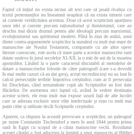
Faptul că inițial nu exista niciun alt text care să poată rivaliza cu
textul protestanților nu înseamnă neapărat că nu exista nimeni care
să conteste veridicitatea acestuia. Doar că acest scepticism aparținea
unor idei și curente precum raționalismul și iluminismul, care au
deschis mai târziu drumul pentru alte ideologii precum marxismul,
evoluționismul sau spiritismul modern. Până în ziua de astăzi, unul
dintre contra-argumentele scepticilor la numărul cu mult mai mare de
manuscrise ale Noului Testament, comparativ cu ale altor opere
literare cunoscute, este acela că mare parte a acestor manuscrise sunt
datate undeva în jurul secolelor XI-XII, la o mie de ani de la moartea
apostolilor. Lăsând la o parte caracterul discutabil al metodelor de
datare a manuscriselor folosite de către paleografi (care s-a dovedit
în mai multe cazuri că au dat greș), acești necredincioși nu au luat în
calcul persecuțiile teribile împotriva creștinilor, cum ar fi persecuția
lui Dioclețian, când nenumărate copii ale Scripturilor au fost date
flăcărilor. De asemenea nici faptul că, având în vedere destinația
acestor scrieri, ele erau mult mai expuse uzurii față de alte lucrări
care se adresau exclusiv unor elite intelectuale și erau cu mult mai
puțin citite și utilizate decât Scripturile creștinilor.
Aparent, ca răspuns la această provocare a scepticilor, un paleograf
pe nume Constantin Tischendorf a mers în anul 1844 pentru prima
oară în Egipt cu scopul de a căuta manuscrise vechi. Rezultatul
acestei căutări a fost aducerea la lumină a unui manuscris al Bibliei