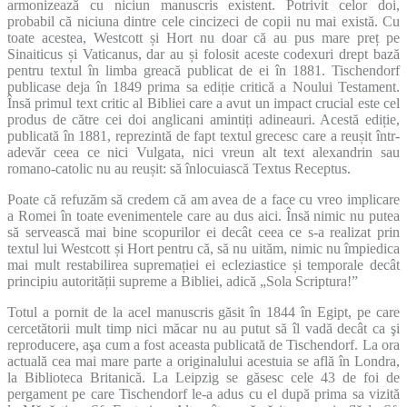
armonizează cu niciun manuscris existent. Potrivit celor doi,
probabil că niciuna dintre cele cincizeci de copii nu mai există. Cu
toate acestea, Westcott și Hort nu doar că au pus mare preț pe
Sinaiticus și Vaticanus, dar au și folosit aceste codexuri drept bază
pentru textul în limba greacă publicat de ei în 1881. Tischendorf
publicase deja în 1849 prima sa ediție critică a Noului Testament.
Însă primul text critic al Bibliei care a avut un impact crucial este cel
produs de către cei doi anglicani amintiți adineauri. Acestă ediție,
publicată în 1881, reprezintă de fapt textul grecesc care a reușit într-
adevăr ceea ce nici Vulgata, nici vreun alt text alexandrin sau
romano-catolic nu au reușit: să înlocuiască Textus Receptus.
Poate că refuzăm să credem că am avea de a face cu vreo implicare
a Romei în toate evenimentele care au dus aici. Însă nimic nu putea
să servească mai bine scopurilor ei decât ceea ce s-a realizat prin
textul lui Westcott și Hort pentru că, să nu uităm, nimic nu împiedica
mai mult restabilirea supremației ei ecleziastice și temporale decât
principiu autorității supreme a Bibliei, adică „Sola Scriptura!”
Totul a pornit de la acel manuscris găsit în 1844 în Egipt, pe care
cercetătorii mult timp nici măcar nu au putut să îl vadă decât ca şi
reproducere, aşa cum a fost aceasta publicată de Tischendorf. La ora
actuală cea mai mare parte a originalului acestuia se află în Londra,
la Biblioteca Britanică. La Leipzig se găsesc cele 43 de foi de
pergament pe care Tischendorf le-a adus cu el după prima sa vizită