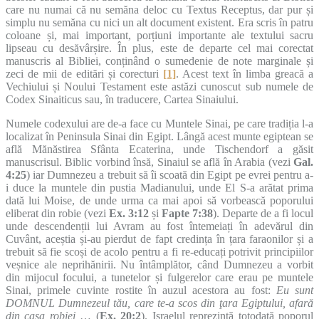
care nu numai că nu semăna deloc cu Textus Receptus, dar pur și
simplu nu semăna cu nici un alt document existent. Era scris în patru
coloane și, mai important, porțiuni importante ale textului sacru
lipseau cu desăvârșire. În plus, este de departe cel mai corectat
manuscris al Bibliei, conținând o sumedenie de note marginale și
zeci de mii de editări și corecturi
[1]
. Acest text în limba greacă a
Vechiului și Noului Testament este astăzi cunoscut sub numele de
Codex Sinaiticus sau, în traducere, Cartea Sinaiului.
Numele codexului are de-a face cu Muntele Sinai, pe care tradiția l-a
localizat în Peninsula Sinai din Egipt. Lângă acest munte egiptean se
află Mănăstirea Sfânta Ecaterina, unde Tischendorf a găsit
manuscrisul. Biblic vorbind însă, Sinaiul se află în Arabia (vezi
Gal.
4:25
) iar Dumnezeu a trebuit să îi scoată din Egipt pe evrei pentru a-
i duce la muntele din pustia Madianului, unde El S-a arătat prima
dată lui Moise, de unde urma ca mai apoi să vorbească poporului
eliberat din robie (vezi
Ex. 3:12
și
Fapte 7:38
). Departe de a fi locul
unde descendenții lui Avram au fost întemeiați în adevărul din
Cuvânt, aceștia și-au pierdut de fapt credința în țara faraonilor și a
trebuit să fie scoși de acolo pentru a fi re-educați potrivit principiilor
veșnice ale neprihănirii. Nu întâmplător, când Dumnezeu a vorbit
din mijocul focului, a tunetelor și fulgerelor care erau pe muntele
Sinai, primele cuvinte rostite în auzul acestora au fost:
Eu sunt
DOMNUL Dumnezeul tău, care te-a scos din ţara Egiptului, afară
din casa robiei
… (
Ex. 20:2
). Israelul reprezintă totodată poporul