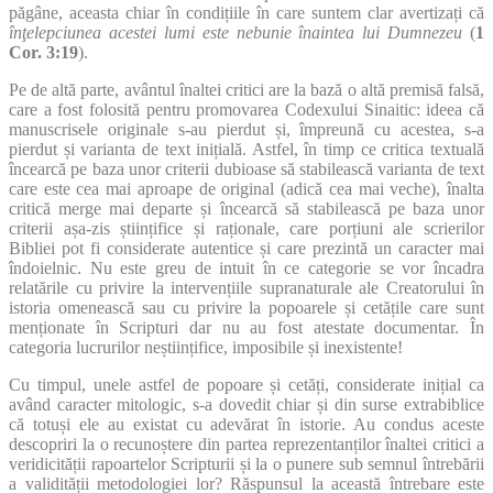
păgâne, aceasta chiar în condițiile în care suntem clar avertizați că
înţelepciunea acestei lumi este nebunie înaintea lui Dumnezeu
(
1
Cor. 3:19
).
Pe de altă parte, avântul înaltei critici are la bază o altă premisă falsă,
care a fost folosită pentru promovarea Codexului Sinaitic: ideea că
manuscrisele originale s-au pierdut și, împreună cu acestea, s-a
pierdut și varianta de text inițială. Astfel, în timp ce critica textuală
încearcă pe baza unor criterii dubioase să stabilească varianta de text
care este cea mai aproape de original (adică cea mai veche), înalta
critică merge mai departe și încearcă să stabilească pe baza unor
criterii așa-zis științifice și raționale, care porțiuni ale scrierilor
Bibliei pot fi considerate autentice și care prezintă un caracter mai
îndoielnic. Nu este greu de intuit în ce categorie se vor încadra
relatările cu privire la intervențiile supranaturale ale Creatorului în
istoria omenească sau cu privire la popoarele și cetățile care sunt
menționate în Scripturi dar nu au fost atestate documentar. În
categoria lucrurilor neștiințifice, imposibile și inexistente!
Cu timpul, unele astfel de popoare și cetăți, considerate inițial ca
având caracter mitologic, s-a dovedit chiar și din surse extrabiblice
că totuși ele au existat cu adevărat în istorie. Au condus aceste
descopriri la o recunoștere din partea reprezentanților înaltei critici a
veridicității rapoartelor Scripturii și la o punere sub semnul întrebării
a validității metodologiei lor? Răspunsul la această întrebare este