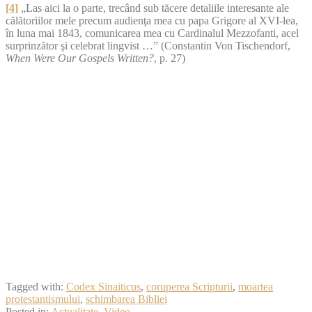
[4]
„Las aici la o parte, trecând sub tăcere detaliile interesante ale
călătoriilor mele precum audienţa mea cu papa Grigore al XVI-lea,
în luna mai 1843, comunicarea mea cu Cardinalul Mezzofanti, acel
surprinzător şi celebrat lingvist …” (Constantin Von Tischendorf,
When Were Our Gospels Written?
, p. 27)
Tagged with:
Codex Sinaiticus
,
coruperea Scripturii
,
moartea
protestantismului
,
schimbarea Bibliei
Posted in:
Actualitate
,
Video