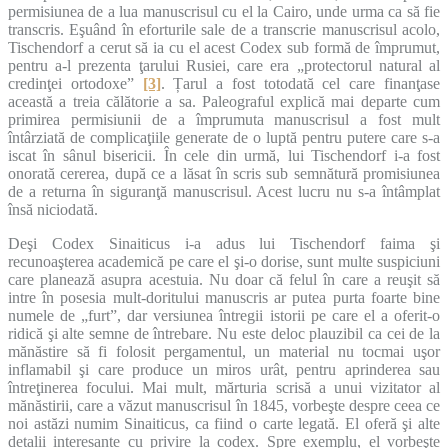
permisiunea de a lua manuscrisul cu el la Cairo, unde urma ca să fie
transcris. Eşuând în eforturile sale de a transcrie manuscrisul acolo,
Tischendorf a cerut să ia cu el acest Codex sub formă de împrumut,
pentru a-l prezenta ţarului Rusiei, care era „protectorul natural al
credinţei ortodoxe”
[3]
. Țarul a fost totodată cel care finanţase
această a treia călătorie a sa. Paleograful explică mai departe cum
primirea permisiunii de a împrumuta manuscrisul a fost mult
întârziată de complicaţiile generate de o luptă pentru putere care s-a
iscat în sânul bisericii. În cele din urmă, lui Tischendorf i-a fost
onorată cererea, după ce a lăsat în scris sub semnătură promisiunea
de a returna în siguranţă manuscrisul. Acest lucru nu s-a întâmplat
însă niciodată.
Deşi Codex Sinaiticus i-a adus lui Tischendorf faima şi
recunoaşterea academică pe care el şi-o dorise, sunt multe suspiciuni
care planează asupra acestuia. Nu doar că felul în care a reuşit să
intre în posesia mult-doritului manuscris ar putea purta foarte bine
numele de „furt”, dar versiunea întregii istorii pe care el a oferit-o
ridică şi alte semne de întrebare. Nu este deloc plauzibil ca cei de la
mănăstire să fi folosit pergamentul, un material nu tocmai uşor
inflamabil şi care produce un miros urât, pentru aprinderea sau
întreţinerea focului. Mai mult, mărturia scrisă a unui vizitator al
mănăstirii, care a văzut manuscrisul în 1845, vorbeşte despre ceea ce
noi astăzi numim Sinaiticus, ca fiind o carte legată. El oferă şi alte
detalii interesante cu privire la codex. Spre exemplu, el vorbeşte