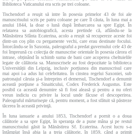
Biblioteca Vaticanului era scris pe trei coloane.
Tischendorf a reuşit să intre în posesia primelor 43 de foi ale
manuscrisului scris pe patru coloane pe care îl căuta, în luna mai a
anului 1844, la doar o lună după îmbarcarea sa spre Egipt. În
relatarea sa autobiografică, acesta pretinde că, aflându-se la
Mănăstirea Sfânta Ecaterina, acolo a reușit să recupereze aceste foi
dintr-un coș plin cu pergamente vechi, care erau destinate focului.
Întorcându-se în Saxonia, paleograful a predat guvernului cele 43 de
foi împreună cu colecţia de manuscrise orientale în posesia cărora el
intrase, obținând în schimb suma de bani care acoperea cheltuielile
legate de călătoria sa. Manuscrisele au fost depozitate la biblioteca
Universității din Leipzig, inclusiv porțiunea din manuscrisul care
mai apoi i-a adus lui celebritatea. În cinstea regelui Saxoniei, sub
patronajul căruia şi-a întreprins el demersul, Tischendorf a denumit
această porţiune a Sinaiticului, Codex Frederick Augustus. Este
posibil ca această denumire să fi fost aleasă şi pentru a nu oferi
vreun indiciu cu privire la locul unde făcuse el descoperirea.
Paleograful mărturiseşte că, pentru moment, a fost sfătuit să păstreze
tăcerea în această privinţă.
În luna ianuarie a anului 1853, Tischendorf a pornit o a doua
călătorie a sa spre Egipt, în speranţa de a pune mâna şi pe restul
manuscrisului găsit la Mănăstirea Sf. Ecaterina. Acest lucru s-a
întâmplat însă abia la a treia călătorie, în 1859, când a primit