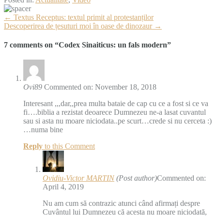
More
←
Textus Receptus: textul primit al protestanților
Articles
Descoperirea de țesuturi moi în oase de dinozaur
→
7 comments on “
Codex Sinaiticus: un fals modern
”
Ovi89
Commented on: November 18, 2018
Interesant ,,,dar,,prea multa bataie de cap cu ce a fost si ce va
fi….biblia a rezistat deoarece Dumnezeu ne-a lasat cuvantul
sau si asta nu moare niciodata..pe scurt…crede si nu cerceta :)
…numa bine
Reply
to this Comment
Ovidiu-Victor MARTIN
(Post author)
Commented on:
April 4, 2019
Nu am cum să contrazic atunci când afirmați despre
Cuvântul lui Dumnezeu că acesta nu moare niciodată,