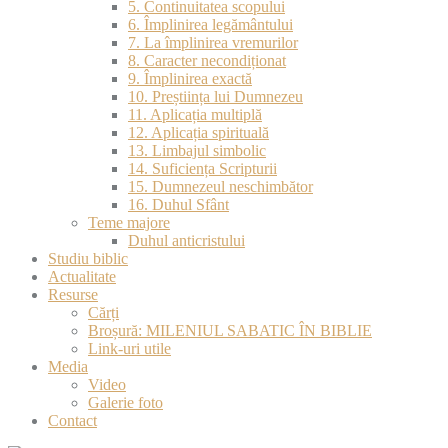
5. Continuitatea scopului
6. Împlinirea legământului
7. La împlinirea vremurilor
8. Caracter necondiționat
9. Împlinirea exactă
10. Preștiința lui Dumnezeu
11. Aplicația multiplă
12. Aplicația spirituală
13. Limbajul simbolic
14. Suficiența Scripturii
15. Dumnezeul neschimbător
16. Duhul Sfânt
Teme majore
Duhul anticristului
Studiu biblic
Actualitate
Resurse
Cărți
Broșură: MILENIUL SABATIC ÎN BIBLIE
Link-uri utile
Media
Video
Galerie foto
Contact