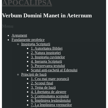
APOCALIPSA
Verbum Domini Manet in Aeternum
Menu
Argument
Fundamente profetice
Inspirația Scripturii
1. Autoritatea Bibliei
2. Natura inspirației
3. Inspirația cuvintelor
4. Ineranța Scripturii
5. Prezervarea textului
Scutul anti-rachetă al Edenului
Principii de bază
1. Cea mai mare poruncă
2. Scopul final
3. Tema de bază
4. Libertatea de alegere
5. Continuitatea scopului
6. Împlinirea legământului
7. La împlinirea vremurilor