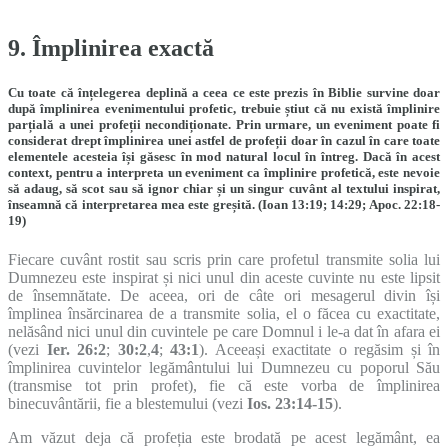
9. Împlinirea exactă
Cu toate că înțelegerea deplină a ceea ce este prezis în Biblie survine doar
după împlinirea evenimentului profetic, trebuie știut că
nu există împlinire
parțială a unei profeții necondiționate
. Prin urmare, un eveniment poate fi
considerat drept împlinirea unei astfel de profeții doar în cazul în care toate
elementele acesteia își găsesc în mod natural locul în întreg. Dacă în acest
context, pentru a interpreta un eveniment ca împlinire profetică, este nevoie
să adaug, să scot sau să ignor chiar și un singur cuvânt al textului inspirat,
înseamnă că interpretarea mea este greșită. (
Ioan 13:19
;
14:29
;
Apoc. 22:18-
19
)
Fiecare cuvânt rostit sau scris prin care profetul transmite solia lui
Dumnezeu este inspirat și nici unul din aceste cuvinte nu este lipsit
de însemnătate. De aceea, ori de câte ori mesagerul divin își
împlinea însărcinarea de a transmite solia, el o făcea cu exactitate,
nelăsând nici unul din cuvintele pe care Domnul i le-a dat în afara ei
(vezi
Ier. 26:2
;
30:2
,
4
;
43:1
). Aceeași exactitate o regăsim și în
împlinirea cuvintelor legământului lui Dumnezeu cu poporul Său
(transmise tot prin profet), fie că este vorba de împlinirea
binecuvântării, fie a blestemului (vezi
Ios. 23:14-15
).
Am văzut deja că profeția este brodată pe acest legământ, ea