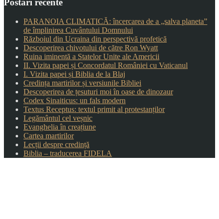
Postări recente
PARANOIA CLIMATICĂ: încercarea de a „salva planeta”
de împlinirea Cuvântului Domnului
Războiul din Ucraina din perspectivă profetică
Descoperirea chivotului de către Ron Wyatt
Ruina iminentă a Statelor Unite ale Americii
II. Vizita papei și Concordatul României cu Vaticanul
I. Vizita papei și Biblia de la Blaj
Credința martirilor și versiunile Bibliei
Descoperirea de țesuturi moi în oase de dinozaur
Codex Sinaiticus: un fals modern
Textus Receptus: textul primit al protestanților
Legământul cel veșnic
Evanghelia în creațiune
Cartea martirilor
Lecții despre credință
Biblia – traducerea FIDELA