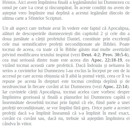
Hristos. Aici avem împlinirea finală a legământului lui Dumnezeu cu
omul pe care l-a creat și răscumpărat. În aceste condiții nu avem de
așteptat vreo împlinire mai deplină a acestui legământ dincolo de
ultima carte a Sfintelor Scripturi.
Un alt aspect care trebuie avut în vedere este faptul că Apocalipsa,
alături de descoperirile dumnezeiești din capitolul 2 și cele din a
doua jumătate a cărții profetului Daniel, constituie prin excelență
cele mai semnificative profeții necondiționate ale Bibliei. Poate
tocmai de aceea, cu toate că în Biblie găsim mai multe avertizări
privind modificarea textului inspirat (vezi
Deut. 4:2
;
Prov. 30:5-6
),
cea mai serioasă dintre toate este aceea din
Apoc. 22:18-19
, ea
vizând tocmai această carte profetică. Dacă îndoiala și neluarea în
serios a cuvintelor lui Dumnezeu l-au exclus la început pe om de la
accesul pe care acesta obișnuia să îl aibă la pomul vieții, ceea ce îl va
repune pe acesta în drepturi este tocmai credința deplină și de
nezdruncinat în fiecare cuvânt al lui Dumnezeu (vezi
Apoc. 22:14
).
Iar cuvintele cărții Apocalipsa, tocmai acelea care vorbesc despre
împlinirea grorioasă și finală a planurilor lui Dumnezeu capătă o
însemnătate deosebită tocmai prin faptul că ele, fiind parte a unei
profeții necondiționate, se vor împlini fără greș. Orice parte a acestei
profeții dacă s-a împlinit înseamnă că s-a împlinit în mod exact,
cuvânt cu cuvânt sau, dacă nu, trebuie să așteptăm împlinirea ei
cândva în viitor.