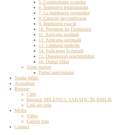
5. Continuitatea scopului
6. Împlinirea legământului
7. La împlinirea vremurilor
8. Caracter necondiționat
9. Împlinirea exactă
10. Preștiința lui Dumnezeu
11. Aplicația multiplă
12. Aplicația spirituală
13. Limbajul simbolic
14. Suficiența Scripturii
15. Dumnezeul neschimbător
16. Duhul Sfânt
Teme majore
Duhul anticristului
Studiu biblic
Actualitate
Resurse
Cărți
Broșură: MILENIUL SABATIC ÎN BIBLIE
Link-uri utile
Media
Video
Galerie foto
Contact