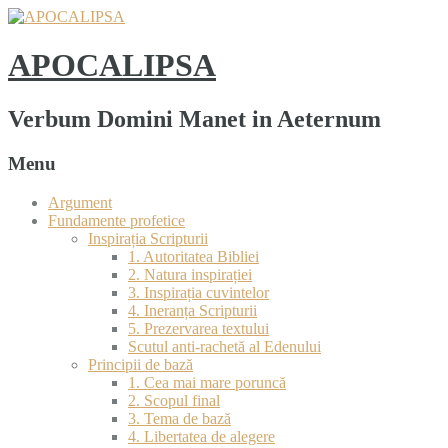
APOCALIPSA
Verbum Domini Manet in Aeternum
Menu
Argument
Fundamente profetice
Inspirația Scripturii
1. Autoritatea Bibliei
2. Natura inspirației
3. Inspirația cuvintelor
4. Ineranța Scripturii
5. Prezervarea textului
Scutul anti-rachetă al Edenului
Principii de bază
1. Cea mai mare poruncă
2. Scopul final
3. Tema de bază
4. Libertatea de alegere