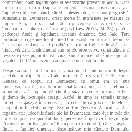
confirmând doar făgăduințele și avertizările prevăzute acolo. Dacă
urmărim însă mai îndeaproape termenii acestuia, observăm că atât
împlinirea binecuvântării, cât și a blestemului, este una progresivă.
Judecățile lui Dumnezeu cresc mereu în intensitate pe măsură ce
poporul Său, care s-a abătut de la perceptele sfinte, refuză să se
întoarcă la ascultarea de Creator (vezi
Lev. 26:18, 24, 28
), până la
pedeapsa finală și lepădarea acestuia dinaintea feței Sale. Țara
promisă ca moștenire, locul unde Dumnezeul cerurilor ar fi trebuit să
își descopere slava, va fi pustiită de locuitorii ei. Pe de altă parte,
binecuvântările legământului sunt și ele progresive, continuând a fi
revărsate peste poporul credincios până la momentul când scopul din
veșnicii al lui Dumnezeu cu acesta este în sfârșit împlinit.
Despre aceste lucruri am mai discutat atunci când am vorbit despre
celelalte principii de bază ale profeției. Am văzut încă din cartea
Genezei că scopul lui Dumnezeu cu omul era ca, sub
binecuvântarea legământului încheiat la creațiune, acesta trebuia să
se înmulțească umplând pământul și să-și dezvolte un caracter loial
și demn de locuințele cerești. Astfel, în timp ce temelia întregii
profeții se găsește în Geneza și în celelalte cărți scrise de Moise,
apogeul profeției și a întregii Scripturi se găsește în Apocalipsa. Aici
regăsim atât judecățile finale ale lui Dumnezeu, care duc în cele din
urma la pustiirea pământului și pedeapsa împotriva întregii oștiri
răsculate împotriva guvernării drepte a Creatorului, cât și răsplata
finală a familiei omenești răscumpărate prin sângele Domnului