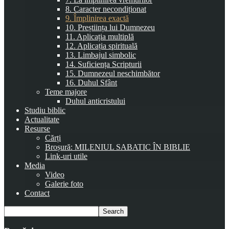
8. Caracter necondiționat
9. Împlinirea exactă
10. Preștiința lui Dumnezeu
11. Aplicația multiplă
12. Aplicația spirituală
13. Limbajul simbolic
14. Suficiența Scripturii
15. Dumnezeul neschimbător
16. Duhul Sfânt
Teme majore
Duhul anticristului
Studiu biblic
Actualitate
Resurse
Cărți
Broșură: MILENIUL SABATIC ÎN BIBLIE
Link-uri utile
Media
Video
Galerie foto
Contact