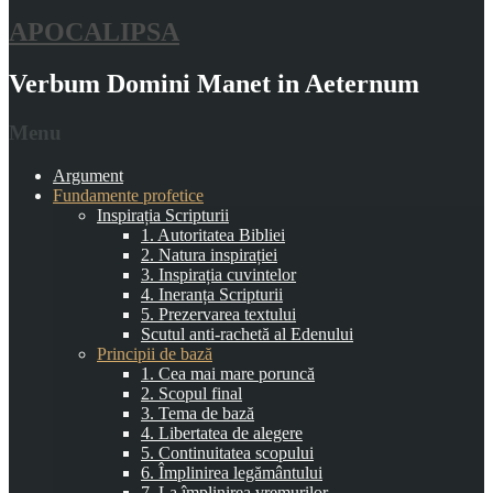
APOCALIPSA
Verbum Domini Manet in Aeternum
Menu
Argument
Fundamente profetice
Inspirația Scripturii
1. Autoritatea Bibliei
2. Natura inspirației
3. Inspirația cuvintelor
4. Ineranța Scripturii
5. Prezervarea textului
Scutul anti-rachetă al Edenului
Principii de bază
1. Cea mai mare poruncă
2. Scopul final
3. Tema de bază
4. Libertatea de alegere
5. Continuitatea scopului
6. Împlinirea legământului
7. La împlinirea vremurilor