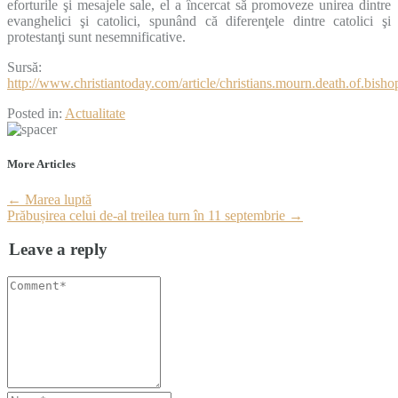
eforturile şi mesajele sale, el a încercat să promoveze unirea dintre
evanghelici şi catolici, spunând că diferenţele dintre catolici şi
protestanţi sunt nesemnificative.
Sursă:
http://www.christiantoday.com/article/christians.mourn.death.of.bish
Posted in:
Actualitate
More Articles
←
Marea luptă
Prăbușirea celui de-al treilea turn în 11 septembrie
→
Leave a reply