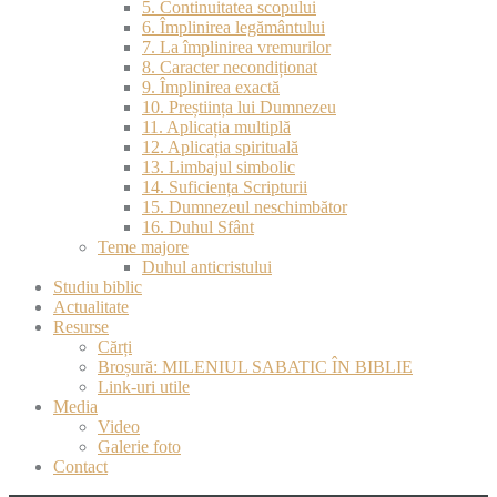
5. Continuitatea scopului
6. Împlinirea legământului
7. La împlinirea vremurilor
8. Caracter necondiționat
9. Împlinirea exactă
10. Preștiința lui Dumnezeu
11. Aplicația multiplă
12. Aplicația spirituală
13. Limbajul simbolic
14. Suficiența Scripturii
15. Dumnezeul neschimbător
16. Duhul Sfânt
Teme majore
Duhul anticristului
Studiu biblic
Actualitate
Resurse
Cărți
Broșură: MILENIUL SABATIC ÎN BIBLIE
Link-uri utile
Media
Video
Galerie foto
Contact