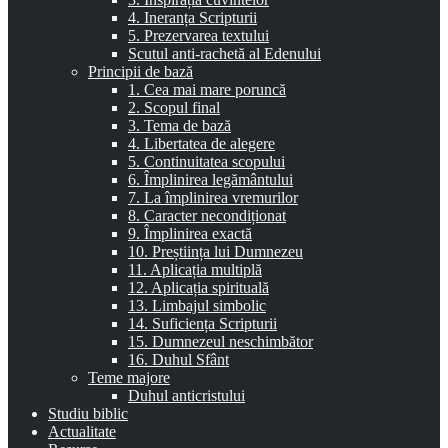
4. Ineranța Scripturii
5. Prezervarea textului
Scutul anti-rachetă al Edenului
Principii de bază
1. Cea mai mare poruncă
2. Scopul final
3. Tema de bază
4. Libertatea de alegere
5. Continuitatea scopului
6. Împlinirea legământului
7. La împlinirea vremurilor
8. Caracter necondiționat
9. Împlinirea exactă
10. Preștiința lui Dumnezeu
11. Aplicația multiplă
12. Aplicația spirituală
13. Limbajul simbolic
14. Suficiența Scripturii
15. Dumnezeul neschimbător
16. Duhul Sfânt
Teme majore
Duhul anticristului
Studiu biblic
Actualitate