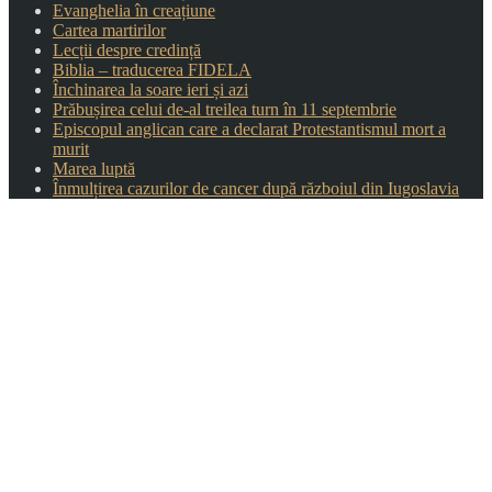
Evanghelia în creațiune
Cartea martirilor
Lecții despre credință
Biblia – traducerea FIDELA
Închinarea la soare ieri și azi
Prăbușirea celui de-al treilea turn în 11 septembrie
Episcopul anglican care a declarat Protestantismul mort a
murit
Marea luptă
Înmulțirea cazurilor de cancer după războiul din Iugoslavia