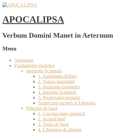
APOCALIPSA
Verbum Domini Manet in Aeternum
Menu
Argument
Fundamente profetice
Inspirația Scripturii
1. Autoritatea Bibliei
2. Natura inspirației
3. Inspirația cuvintelor
4. Ineranța Scripturii
5. Prezervarea textului
Scutul anti-rachetă al Edenului
Principii de bază
1. Cea mai mare poruncă
2. Scopul final
3. Tema de bază
4. Libertatea de alegere