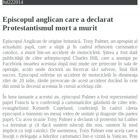
Jul
22
2014
Episcopul anglican care a declarat
Protestantismul mort a murit
Episcopul Anglican de origine britanică, Tony Palmer, un apropiat al
actualului papă, care a slujit şi în cadrul reînnoirii carismatice
catolice, a murit într-un accident de motocicletă. Ştirea a fost dată
publicităţii de către arhiepiscopul Charles Hill, care a anunţat pe
Facebook moartea acestuia după mai multe ore petrecute în sala de
operaţie, acolo unde doctorii au încercat să-l salveze, însă fără
succes. Episcopul suferise un accident de motocicletă în dimineaţa
zilei de 20 iulie, rănile provocate de acest accident ducând în cele
din urmă la decesul acestuia în cursul aceleiaşi zile.
În luna ianuarie a acestui an, episcopul Palmer a fost reprezentantul
papei Francis la o conferinţă a carismaticilor găzduită de către tele-
evanghelistul Kenneth Copeland, conferinţă în cadrul căreia
episcopul a transmis un mesaj video de unitate şi dragoste din partea
papei. Cu acea ocazie Tony Palmer a declarat că protestul lui Luther
s-a terminat şi că dacă suntem născuţi din nou, suntem în mod
implicit cu toţii catolici. De asemenea, Tony Palmer este acela care a
însoţit o delegaţie a liderilor carismatici într-o vizită la Vatican. Prin