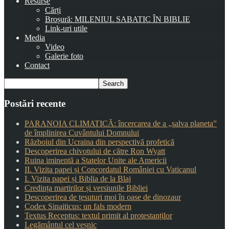
Resurse
Cărți
Broșură: MILENIUL SABATIC ÎN BIBLIE
Link-uri utile
Media
Video
Galerie foto
Contact
Postări recente
PARANOIA CLIMATICĂ: încercarea de a „salva planeta”
de împlinirea Cuvântului Domnului
Războiul din Ucraina din perspectivă profetică
Descoperirea chivotului de către Ron Wyatt
Ruina iminentă a Statelor Unite ale Americii
II. Vizita papei și Concordatul României cu Vaticanul
I. Vizita papei și Biblia de la Blaj
Credința martirilor și versiunile Bibliei
Descoperirea de țesuturi moi în oase de dinozaur
Codex Sinaiticus: un fals modern
Textus Receptus: textul primit al protestanților
Legământul cel veșnic