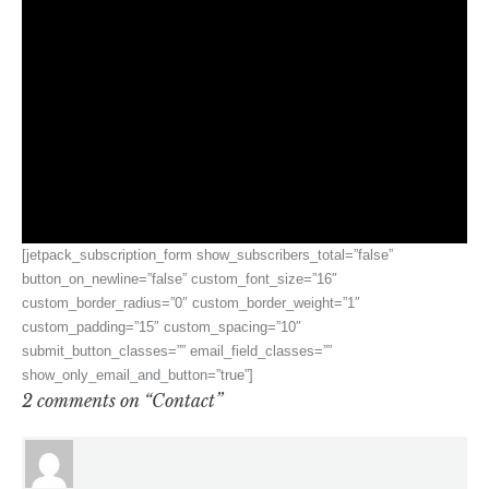
[jetpack_subscription_form show_subscribers_total=”false”
button_on_newline=”false” custom_font_size=”16″
custom_border_radius=”0″ custom_border_weight=”1″
custom_padding=”15″ custom_spacing=”10″
submit_button_classes=”” email_field_classes=””
show_only_email_and_button=”true”]
2 comments on “
Contact
”