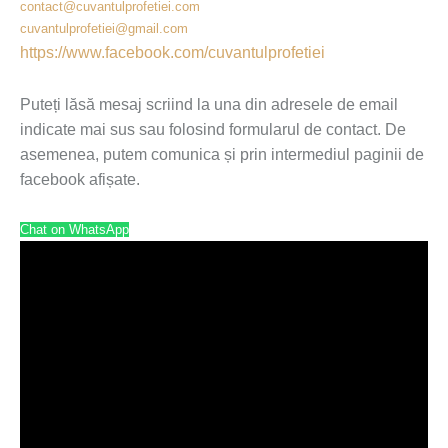
contact@cuvantulprofetiei.com
cuvantulprofetiei@gmail.com
https://www.facebook.com/cuvantulprofetiei
Puteți lăsă mesaj scriind la una din adresele de email
indicate mai sus sau folosind formularul de contact. De
asemenea, putem comunica și prin intermediul paginii de
facebook afișate.
Chat on WhatsApp