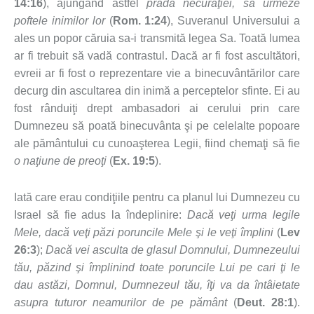
14:16
), ajungând astfel
pradă necurăţiei, să urmeze
poftele inimilor lor
(
Rom. 1:24
), Suveranul Universului a
ales un popor căruia sa-i transmită legea Sa. Toată lumea
ar fi trebuit să vadă contrastul. Dacă ar fi fost ascultători,
evreii ar fi fost o reprezentare vie a binecuvântărilor care
decurg din ascultarea din inimă a perceptelor sfinte. Ei au
fost rânduiţi drept ambasadori ai cerului prin care
Dumnezeu să poată binecuvânta şi pe celelalte popoare
ale pământului cu cunoaşterea Legii, fiind chemaţi să fie
o naţiune de preoţi
(
Ex. 19:5
).
Iată care erau condiţiile pentru ca planul lui Dumnezeu cu
Israel să fie adus la îndeplinire:
Dacă veţi urma legile
Mele, dacă veţi păzi poruncile Mele şi le veţi împlini
(
Lev
26:3
);
Dacă vei asculta de glasul Domnului, Dumnezeului
tău, păzind şi împlinind toate poruncile Lui pe cari ţi le
dau astăzi, Domnul, Dumnezeul tău, îţi va da întâietate
asupra tuturor neamurilor de pe pământ
(
Deut. 28:1
).