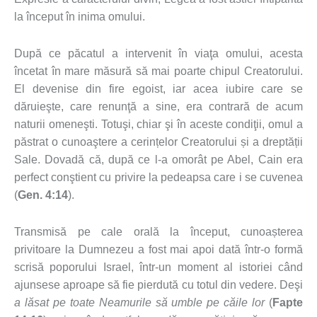
la început în inima omului.
După ce păcatul a intervenit în viaţa omului, acesta
încetat în mare măsură să mai poarte chipul Creatorului.
El devenise din fire egoist, iar acea iubire care se
dăruieşte, care renunţă a sine, era contrară de acum
naturii omeneşti. Totuşi, chiar şi în aceste condiţii, omul a
păstrat o cunoaştere a cerințelor Creatorului și a dreptății
Sale. Dovadă că, după ce l-a omorât pe Abel, Cain era
perfect conştient cu privire la pedeapsa care i se cuvenea
(
Gen. 4:14
).
Transmisă pe cale orală la început, cunoașterea
privitoare la Dumnezeu a fost mai apoi dată într-o formă
scrisă poporului Israel, într-un moment al istoriei când
ajunsese aproape să fie pierdută cu totul din vedere. Deşi
a lăsat pe toate Neamurile să umble pe căile lor
(
Fapte