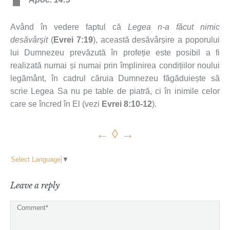
Având în vedere faptul că
Legea n-a făcut nimic
desăvârşit
(
Evrei 7:19
), această desăvârșire a poporului
lui Dumnezeu prevăzută în profeție este posibil a fi
realizată numai și numai prin împlinirea condițiilor noului
legământ, în cadrul căruia Dumnezeu făgăduiește să
scrie Legea Sa nu pe table de piatră, ci în inimile celor
care se încred în El (vezi
Evrei 8:10-12
).
←
◊
→
Select Language
▼
Leave a reply