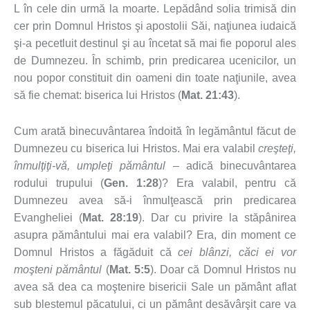
L în cele din urmă la moarte. Lepădând solia trimisă din
cer prin Domnul Hristos şi apostolii Săi, naţiunea iudaică
şi-a pecetluit destinul şi au încetat să mai fie poporul ales
de Dumnezeu. În schimb, prin predicarea ucenicilor, un
nou popor constituit din oameni din toate naţiunile, avea
să fie chemat: biserica lui Hristos (
Mat. 21:43
).
Cum arată binecuvântarea îndoită în legământul făcut de
Dumnezeu cu biserica lui Hristos. Mai era valabil
creşteţi,
înmulţiţi-vă, umpleţi pământul
– adică binecuvântarea
rodului trupului (
Gen. 1:28
)? Era valabil, pentru că
Dumnezeu avea să-i înmulţească prin predicarea
Evangheliei (
Mat. 28:19
). Dar cu privire la stăpânirea
asupra pământului mai era valabil? Era, din moment ce
Domnul Hristos a făgăduit că
cei blânzi, căci ei vor
moşteni pământul
(
Mat. 5:5
). Doar că Domnul Hristos nu
avea să dea ca moştenire bisericii Sale un pământ aflat
sub blestemul păcatului, ci un pământ desăvârşit care va