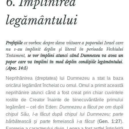
6. Împlinirea
legământului
Profeţiile
ce vorbesc despre slava viitoare a poporului Israel care
nu s-au împlinit deplin şi literal în perioada Vechiului
Testament,
se vor împlini atunci când Dumnezeu va avea un
popor care va împlini în mod deplin condiţiile legământului
.
(
Apoc. 14:5
)
Neprihănirea (dreptatea) lui Dumnezeu a stat la baza
oricărui legământ încheiat cu omul. Omul a primit această
neprihănire atunci când a fost creat prin chiar cuvintele
rostite de Creator înainte de binecuvântările primului
legământ – cel din Eden:
Dumnezeu a făcut pe om după
chipul Său, l-a făcut după chipul lui Dumnezeu; parte
bărbătească şi parte femeiască i-a făcut
(
Gen. 1:27
).
Expresie a caracterului divin, Legea a fost astfel întipărită