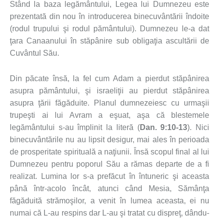
Stând la baza legământului, Legea lui Dumnezeu este
prezentată din nou în introducerea binecuvântării îndoite
(rodul trupului şi rodul pământului). Dumnezeu le-a dat
ţara Canaanului în stăpânire sub obligaţia ascultării de
Cuvântul Său.
Din păcate însă, la fel cum Adam a pierdut stăpânirea
asupra pământului, şi israeliţii au pierdut stăpânirea
asupra ţării făgăduite. Planul dumnezeiesc cu urmaşii
trupeşti ai lui Avram a eşuat, aşa că blestemele
legământului s-au împlinit la literă (
Dan. 9:10-13
). Nici
binecuvântările nu au lipsit desigur, mai ales în perioada
de prosperitate spirituală a naţiunii. Însă scopul final al lui
Dumnezeu pentru poporul Său a rămas departe de a fi
realizat. Lumina lor s-a prefăcut în întuneric şi aceasta
până într-acolo încât, atunci când Mesia, Sămânţa
făgăduită strămoşilor, a venit în lumea aceasta, ei nu
numai că L-au respins dar L-au şi tratat cu dispreţ, dându-