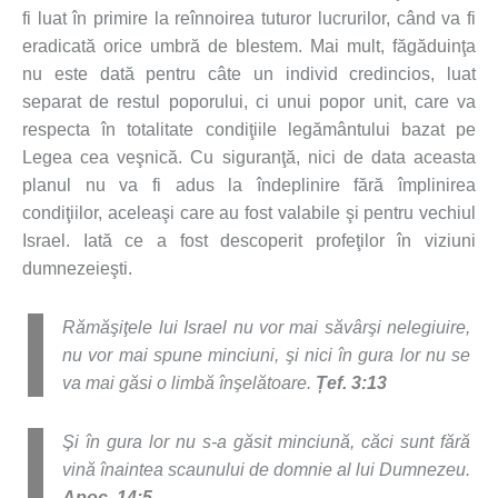
fi luat în primire la reînnoirea tuturor lucrurilor, când va fi
eradicată orice umbră de blestem. Mai mult, făgăduinţa
nu este dată pentru câte un individ credincios, luat
separat de restul poporului, ci unui popor unit, care va
respecta în totalitate condiţiile legământului bazat pe
Legea cea veşnică. Cu siguranţă, nici de data aceasta
planul nu va fi adus la îndeplinire fără împlinirea
condiţiilor, aceleaşi care au fost valabile şi pentru vechiul
Israel. Iată ce a fost descoperit profeţilor în viziuni
dumnezeieşti.
Rămăşiţele lui Israel nu vor mai săvârşi nelegiuire,
nu vor mai spune minciuni, şi nici în gura lor nu se
va mai găsi o limbă înşelătoare.
Țef. 3:13
Şi în gura lor nu s-a găsit minciună, căci sunt fără
vină înaintea scaunului de domnie al lui Dumnezeu.
Apoc. 14:5