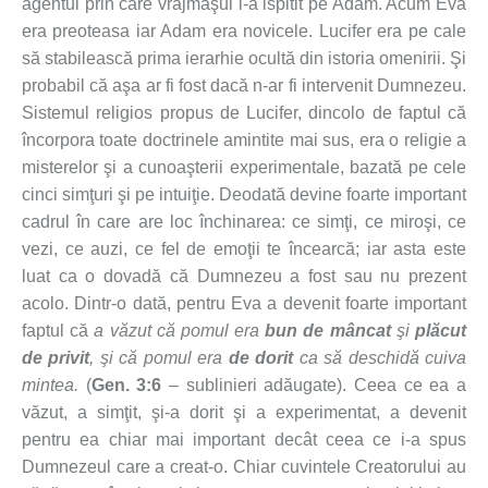
agentul prin care vrăjmaşul l-a ispitit pe Adam. Acum Eva
era preoteasa iar Adam era novicele. Lucifer era pe cale
să stabilească prima ierarhie ocultă din istoria omenirii. Şi
probabil că aşa ar fi fost dacă n-ar fi intervenit Dumnezeu.
Sistemul religios propus de Lucifer, dincolo de faptul că
încorpora toate doctrinele amintite mai sus, era o religie a
misterelor şi a cunoaşterii experimentale, bazată pe cele
cinci simţuri şi pe intuiţie. Deodată devine foarte important
cadrul în care are loc închinarea: ce simţi, ce miroşi, ce
vezi, ce auzi, ce fel de emoţii te încearcă; iar asta este
luat ca o dovadă că Dumnezeu a fost sau nu prezent
acolo. Dintr-o dată, pentru Eva a devenit foarte important
faptul că
a văzut
că pomul era
bun de mâncat
şi
plăcut
de privit
, şi că pomul era
de dorit
ca să deschidă cuiva
mintea.
(
Gen. 3:6
– sublinieri adăugate). Ceea ce ea a
văzut, a simţit, şi-a dorit şi a experimentat, a devenit
pentru ea chiar mai important decât ceea ce i-a spus
Dumnezeul care a creat-o. Chiar cuvintele Creatorului au