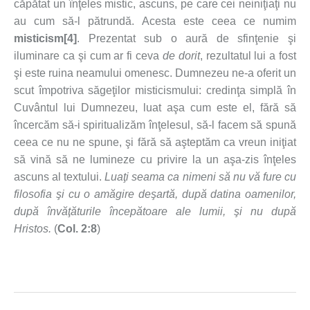
căpătat un înţeles mistic, ascuns, pe care cei neiniţiaţi nu
au cum să-l pătrundă. Acesta este ceea ce numim
misticism
[4]
. Prezentat sub o aură de sfinţenie şi
iluminare ca şi cum ar fi ceva
de dorit
, rezultatul lui a fost
şi este ruina neamului omenesc. Dumnezeu ne-a oferit un
scut împotriva săgeţilor misticismului: credinţa simplă în
Cuvântul lui Dumnezeu, luat aşa cum este el, fără să
încercăm să-i spiritualizăm înţelesul, să-l facem să spună
ceea ce nu ne spune, şi fără să aşteptăm ca vreun iniţiat
să vină să ne lumineze cu privire la un aşa-zis înţeles
ascuns al textului.
Luaţi seama ca
nimeni
să nu vă fure cu
filosofia şi cu o amăgire deşartă, după datina oamenilor,
după învăţăturile începătoare ale lumii, şi nu după
Hristos.
(
Col. 2:8
)