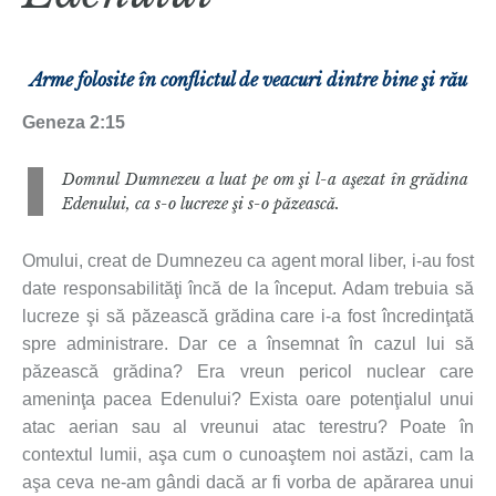
Arme folosite în conflictul de veacuri dintre bine şi rău
Geneza 2:15
Domnul Dumnezeu a luat pe om şi l-a aşezat în grădina
Edenului, ca s-o lucreze şi s-o păzească.
Omului, creat de Dumnezeu ca agent moral liber, i-au fost
date responsabilităţi încă de la început. Adam trebuia să
lucreze şi să păzească grădina care i-a fost încredinţată
spre administrare. Dar ce a însemnat în cazul lui să
păzească grădina? Era vreun pericol nuclear care
ameninţa pacea Edenului? Exista oare potenţialul unui
atac aerian sau al vreunui atac terestru? Poate în
contextul lumii, aşa cum o cunoaştem noi astăzi, cam la
aşa ceva ne-am gândi dacă ar fi vorba de apărarea unui