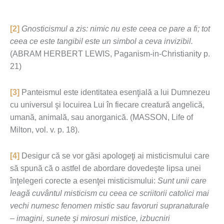
[2]
Gnosticismul a zis: nimic nu este ceea ce pare a fi; tot
ceea ce este tangibil este un simbol a ceva invizibil.
(ABRAM HERBERT LEWIS, Paganism-in-Christianity p.
21)
[3]
Panteismul este identitatea esenţială a lui Dumnezeu
cu universul şi locuirea Lui în fiecare creatură angelică,
umană, animală, sau anorganică. (MASSON, Life of
Milton, vol. v. p. 18).
[4]
Desigur că se vor găsi apologeţi ai misticismului care
să spună că o astfel de abordare dovedeşte lipsa unei
înţelegeri corecte a esenţei misticismului:
Sunt unii care
leagă cuvântul misticism cu ceea ce scriitorii catolici mai
vechi numesc fenomen mistic sau favoruri supranaturale
– imagini, sunete şi mirosuri mistice, izbucniri