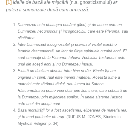
[
1]
Ideile de bază ale mişcării
(n.a. gnosticismului)
ar
putea fi sumarizate după cum urmează:
Dumnezeu este deasupra oricărui gând, şi de aceea este un
Dumnezeu necunoscut şi incognoscibil, care este Pleroma, sau
plinătatea.
Între Dumnezeul incognoscibil şi universul vizibil există o
ierarhie descendentă, un lanţ de fiinţe spirituale numită
eoni
. Ei
sunt emanaţii de la Pleroma. Iehova Vechiului Testament este
unul din aceşti eoni şi nu Dumnezeu Însuşi.
Există un dualism absolut între bine şi rău. Binele îşi are
originea în spirit; răul este inerent materiei. Această lume a
materiei este tărâmul răului, sau lumea lui Satana.
Răscumpărarea poate veni doar prin iluminare, care coboară de
la Dumnezeu prin mijlocirea eonilor. În unele sisteme Hristos
este unul din aceşti eoni.
Baza moralităţii lor a fost ascetismul, eliberarea de materia rea,
şi în mod particular de trup.
(RUFUS M. JONES, Studies in
Mystical Religion p. 34)