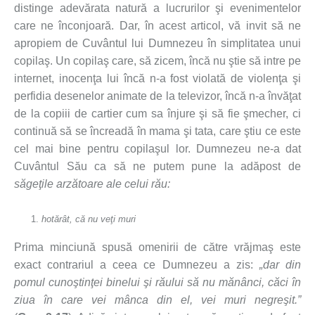
distinge adevărata natură a lucrurilor şi evenimentelor
care ne înconjoară. Dar, în acest articol, vă invit să ne
apropiem de Cuvântul lui Dumnezeu în simplitatea unui
copilaş. Un copilaş care, să zicem, încă nu ştie să intre pe
internet, inocenţa lui încă n-a fost violată de violenţa şi
perfidia desenelor animate de la televizor, încă n-a învăţat
de la copiii de cartier cum sa înjure şi să fie şmecher, ci
continuă să se încreadă în mama şi tata, care ştiu ce este
cel mai bine pentru copilaşul lor. Dumnezeu ne-a dat
Cuvântul Său ca să ne putem pune la adăpost de
săgeţile arzătoare ale celui rău:
hotărât, că nu veţi muri
Prima minciună spusă omenirii de către vrăjmaş este
exact contrariul a ceea ce Dumnezeu a zis:
„dar din
pomul cunoştinţei binelui şi răului să nu mănânci, căci în
ziua în care vei mânca din el, vei muri negreşit.”