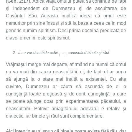
(
Gen. 2:17
). Adică viaţa omului putea să continue de fapt
şi independent de Dumnezeu şi de ascultarea de
Cuvântul Său. Aceasta implică ideea că omul este
nemuritor prin sine însuşi şi stă la baza a ceea ce în mod
generic numim spiritism. Deci prima doctrină predicată de
diavol omenirii este spiritismul.
vi se vor deschide ochii
. . .
cunoscând binele şi răul
[
]
Vrăjmaşul merge mai departe, afirmând nu numai că omul
nu va muri din cauza neascultării, ci, de fapt, el ar urma
să ajungă la o stare mai înaltă a existenţei. Cu alte
cuvinte, Dumnezeu ar căuta să ascundă de ei o
cunoştinţă foarte preţioasă şi de dorit, cunoştinţă la care
se poate ajunge doar prin experimentarea păcatului, a
neascultării. Potrivit amăgitorului adevărul e relativ şi
dialectic, iar binele şi răul sunt complementare.
Aici intervin eu şi spun că binele poate exista fără rău, dar