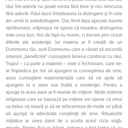
răul într-adevăr nu poate exista fără bine şi nici minciuna
fără adevăr. Răul duce întotdeauna la distrugere şi în cele
din urmă la autodistrugere. Dar, fiind deja aşezate bazele
spiritismului, vrăjmaşul ne spune că moartea, distrugerea
este ceva bun. Noi de fapt nu murim, ci trecem prin cicluri
diferite ale existenţei. Iar materia ar fi creată de un
Dumnezeu rău, acel Dumnezeu care a căutat să ascundă
omenirii „beneficiile” cunoaşterii binelui combinat cu răul.
Trupul – ca parte a materiei – este o închisoare, care ne-
ar împiedica pe noi să ajungem la cunoaşterea de sine,
acea cunoaştere experimentală care să ne ajute să
ajungem la o stare mai înaltă a existenţei. Pentru a
ajunge la acea stare ar fi nevoie de iniţiere. Multe sisteme
religioase care se bazează pe iniţiere vor spune că omul
va trebui să moară şi să se reîncarneze de multe ori până
să ajungă la adevărata conştiinţă de sine. Ritualurile
iniţiatice ar avea darul de a scurta acest ciclu viaţă-
moarte. Pentru Eva şi Adam, iniţierea a fost faptul că au