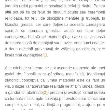
luat din rodul pomului cunoştinţei binelui şi răului. Pentru
alţii pot să fie tot felul de ritualuri oculte sau ceremonii
religioase, tot felul de discipline mentale şi trupeşti. În
filosofia greacă, cei care deţineau această cunoaştere
secretă se numeau gnostici, adică cei care deţin
cunoaşterea bazată pe experienţă şi care este ascunsă
de marea masă de neiniţiaţi sau novici. Vom numi cea de-
a doua doctrină prezentată de vrăjmaş gnosticism, care
înseamnă
cunoaştere
[1]
.
Alte etichete sub care se pot ascunde elemente ale unei
astfel de filosofii sunt gândirea metafizică, idealismul
platonic (concepția că lumea materială este de fapt un
vis, o iluzie, iar adevărata realitate se află în lumea ideilor,
a gândurilor abstracte
[2]
) precum şi evoluţionismul (ideea
că formele mai simple de viaţă pot evolua spre specii mai
complexe, iar omul, ca fiinţă a progresului, a ajuns pe o