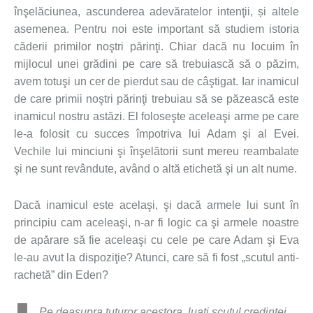
înşelăciunea, ascunderea adevăratelor intenţii, și altele
asemenea. Pentru noi este important să studiem istoria
căderii primilor noştri părinţi. Chiar dacă nu locuim în
mijlocul unei grădini pe care să trebuiască să o păzim,
avem totuşi un cer de pierdut sau de câştigat. Iar inamicul
de care primii noştri părinţi trebuiau să se păzească este
inamicul nostru astăzi. El foloseşte aceleaşi arme pe care
le-a folosit cu succes împotriva lui Adam şi al Evei.
Vechile lui minciuni şi înşelătorii sunt mereu reambalate
şi ne sunt revândute, având o altă etichetă şi un alt nume.
Dacă inamicul este acelaşi, şi dacă armele lui sunt în
principiu cam aceleaşi, n-ar fi logic ca şi armele noastre
de apărare să fie aceleaşi cu cele pe care Adam şi Eva
le-au avut la dispoziţie? Atunci, care să fi fost „scutul anti-
rachetă” din Eden?
Pe deasupra tuturor acestora, luaţi scutul credinţei,