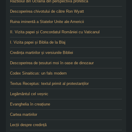
Războiul din Ucraina din perspectivă profetică
Descoperirea chivotului de către Ron Wyatt
Ruina iminentă a Statelor Unite ale Americii
II. Vizita papei și Concordatul României cu Vaticanul
I. Vizita papei și Biblia de la Blaj
Credința martirilor și versiunile Bibliei
Descoperirea de țesuturi moi în oase de dinozaur
Codex Sinaiticus: un fals modern
Textus Receptus: textul primit al protestanților
Legământul cel veșnic
Evanghelia în creațiune
Cartea martirilor
Lecții despre credință