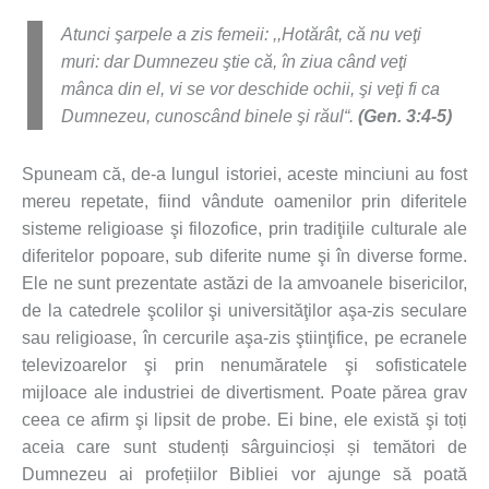
Atunci şarpele a zis femeii: ,,Hotărât, că nu veţi
muri: dar Dumnezeu ştie că, în ziua când veţi
mânca din el, vi se vor deschide ochii, şi veţi fi ca
Dumnezeu, cunoscând binele şi răul“.
(Gen. 3:4-5)
Spuneam că, de-a lungul istoriei, aceste minciuni au fost
mereu repetate, fiind vândute oamenilor prin diferitele
sisteme religioase şi filozofice, prin tradiţiile culturale ale
diferitelor popoare, sub diferite nume şi în diverse forme.
Ele ne sunt prezentate astăzi de la amvoanele bisericilor,
de la catedrele şcolilor şi universităţilor aşa-zis seculare
sau religioase, în cercurile aşa-zis ştiinţifice, pe ecranele
televizoarelor şi prin nenumăratele şi sofisticatele
mijloace ale industriei de divertisment. Poate părea grav
ceea ce afirm şi lipsit de probe. Ei bine, ele există şi toți
aceia care sunt studenți sârguincioși și temători de
Dumnezeu ai profețiilor Bibliei vor ajunge să poată