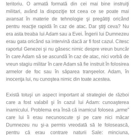
teritoriu. O armată formată din cei mai bine instruiţi
militari, având la dispoziţie tot ceea ce se poate mai
avansat în materie de tehnologie şi pregătiţi oricând
pentru reacţie rapidă în caz de atac. Dar ştiţi ceva? Nu
era asta treaba lui Adam sau a Evei. Îngerii lui Dumnezeu
erau gata oricând sa intervină dacă ar fi fost cazul. Citesc
raportul Genezei şi nu găsesc nimic despre vreun buncăr
în care Adam să se ascundă în caz de atac, nici vorbă de
vreun stagiu militar în care Adam să fie instruit în folosirea
armelor de foc sau în săparea tranşeelor. Adam, în
inocenţa lui, nu cunoştea nimic din toate acestea.
Există totuşi un aspect important al strategiei de război
care a fost valabil şi în cazul lui Adam: cunoaşterea
inamicului. Problema era însă că inamicul folosea „arme”
care lui îi erau necunoscute şi pe care nici măcar
Dumnezeu nu şi-a permis vreodată să le folosească,
pentru că erau contrare naturii Sale: minciuna,