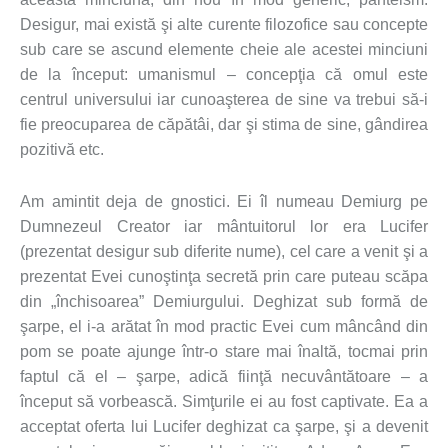
Desigur, mai există şi alte curente filozofice sau concepte
sub care se ascund elemente cheie ale acestei minciuni
de la început: umanismul – concepţia că omul este
centrul universului iar cunoaşterea de sine va trebui să-i
fie preocuparea de căpătâi, dar şi stima de sine, gândirea
pozitivă etc.
Am amintit deja de gnostici. Ei îl numeau Demiurg pe
Dumnezeul Creator iar mântuitorul lor era Lucifer
(prezentat desigur sub diferite nume), cel care a venit şi a
prezentat Evei cunoştinţa secretă prin care puteau scăpa
din „închisoarea” Demiurgului. Deghizat sub formă de
şarpe, el i-a arătat în mod practic Evei cum mâncând din
pom se poate ajunge într-o stare mai înaltă, tocmai prin
faptul că el – şarpe, adică fiinţă necuvântătoare – a
început să vorbească. Simţurile ei au fost captivate. Ea a
acceptat oferta lui Lucifer deghizat ca şarpe, şi a devenit