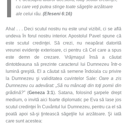
cu care veţi putea stinge toate săgeţile arzătoare
ale celui rău.
(Efeseni 6:16)
Aha! . . . Deci scutul nostru nu este unul vizibil, ci se află
undeva în forul nostru interior. Apostolul Pavel spune că
este scutul credinţei. Să crezi, nu neapărat datorită
vreunei evidenţe exterioare, ci pentru că Cel care a spus
este demn de crezare. Vrăjmaşul însă a căutat
dintotdeauna să prezinte caracterul lui Dumnezeu într-o
lumină greşită. El a căutat să semene îndoiala cu privire
la Dumnezeu şi validitatea cuvintelor Sale:
Oare a zis
Dumnezeu cu adevărat: „Să nu mâncaţi din toţi pomii din
grădină?”
(
Geneza 3:1
). Satana, folosind şarpele drept
medium, o invită aici foarte diplomatic pe Eva să lase jos
scutul credinţei în Cuvântul lui Dumnezeu, pentru ca el să
poată apoi să-şi ţintească săgeţile lui arzătoare. Şi iată
care sunt acestea: