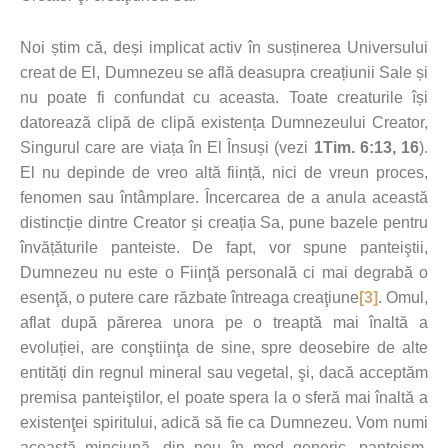
Noi știm că, deși implicat activ în susținerea Universului
creat de El, Dumnezeu se află deasupra creațiunii Sale și
nu poate fi confundat cu aceasta. Toate creaturile își
datorează clipă de clipă existența Dumnezeului Creator,
Singurul care are viața în El Însuși (vezi
1Tim. 6:13, 16
).
El nu depinde de vreo altă ființă, nici de vreun proces,
fenomen sau întâmplare. Încercarea de a anula această
distincție dintre Creator și creația Sa, pune bazele pentru
învățăturile panteiste. De fapt, vor spune panteiştii,
Dumnezeu nu este o Fiinţă personală ci mai degrabă o
esenţă, o putere care răzbate întreaga creaţiune
[3]
. Omul,
aflat după părerea unora pe o treaptă mai înaltă a
evoluției, are conştiinţa de sine, spre deosebire de alte
entități din regnul mineral sau vegetal, şi, dacă acceptăm
premisa panteiştilor, el poate spera la o sferă mai înaltă a
existenţei spiritului, adică să fie ca Dumnezeu. Vom numi
această minciună, din nou în mod generic, panteism.