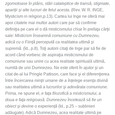
zgomotoase în plâns, stări cataleptice de transă, stigmate,
apariţii şi alte lucruri de felul acesta.
(Rev. W. R. INGE,
Mysticism in religion,p.13). Cartea lui Inge ne oferă mai
apoi citatele mai multor autori care par să confirme
definiţia pe care el o dă misticismului chiar în prefaţa cărţii
sale:
Misticism înseamnă comuniune cu Dumnezeu,
adică cu o Fiinţă percepută ca realitatea ultimă şi
supremă.
(İd., p.8). Toţi autorii citaţi de Inge par să fie de
acord când vorbesc de aspiraţia misticismului de
comuniune sau unire cu acea realitate spirituală ultimă,
numită de unii Dumnezeu. Ne este oferit în ajutor şi un
citat de-al lui Pringle Pattison, care face şi el diferenţierea
între
încercarea minţii umane de a înţelege esenţa divină
sau realitatea ultimă a lucrurilor
şi
adevărata comuniune.
Prima,
ne spune el,
e faţa filozofică a misticismului, a
doua e faţa religioasă. Dumnezeu încetează să fie un
obiect şi devine o experienţă
(İd., p.25 – sublinieri
adăugate). Adică Dumnezeu, acea realitate ultimă pe