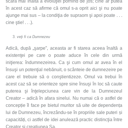
scară mai înaltă a evoluţiei pornind de jos; cine ar putea
în acest caz să afirme că omul s-a oprit aici şi nu poate
ajunge mai sus – la condiţia de supraom şi apoi poate . . .
cine ştie! . . .).
veţi fi ca Dumnezeu
Adică, după „şarpe”, aceasta ar fi starea aceea înaltă a
existenţei pe care o poate aduce în cele din urmă
iniţierea: îndumnezeirea. Ca şi cum omul ar avea în el
însuşi un potenţial nebănuit, o scânteie de dumnezeire pe
care el trebuie să o conştientizeze. Omul va trebui în
acest caz să se orienteze spre sine însuşi în loc să caute
puterea şi înţelepciunea care vin de la Dumnezeul
Creator – adică în afara sinelui. Nu numai că o astfel de
concepție îl face pe bietul muritor să uite de dependența
lui de Dumnezeu, încrezându-se în propriile sale puteri și
capacități, ci astfel de idei anulează practic distincţia între
Creator şi creaţiunea Sa.