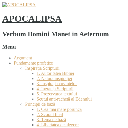
APOCALIPSA
Verbum Domini Manet in Aeternum
Menu
Argument
Fundamente profetice
Inspirația Scripturii
1. Autoritatea Bibliei
2. Natura inspirației
3. Inspirația cuvintelor
4. Ineranța Scripturii
5. Prezervarea textului
Scutul anti-rachetă al Edenului
Principii de bază
1. Cea mai mare poruncă
2. Scopul final
3. Tema de bază
4. Libertatea de alegere