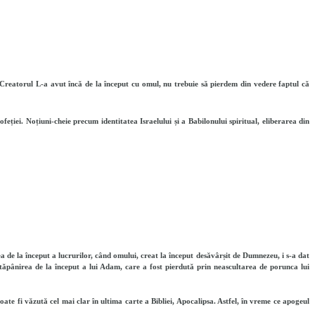
 Creatorul L-a avut încă de la început cu omul, nu trebuie să pierdem din vedere faptul că
eției. Noțiuni-cheie precum identitatea Israelului și a Babilonului spiritual, eliberarea din
 de la început a lucrurilor, când omului, creat la început desăvârșit de Dumnezeu, i s-a dat
stăpânirea de la început a lui Adam, care a fost pierdută prin neascultarea de porunca lui
ate fi văzută cel mai clar în ultima carte a Bibliei, Apocalipsa. Astfel, în vreme ce apogeul