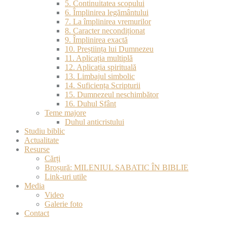
5. Continuitatea scopului
6. Împlinirea legământului
7. La împlinirea vremurilor
8. Caracter necondiționat
9. Împlinirea exactă
10. Preștiința lui Dumnezeu
11. Aplicația multiplă
12. Aplicația spirituală
13. Limbajul simbolic
14. Suficiența Scripturii
15. Dumnezeul neschimbător
16. Duhul Sfânt
Teme majore
Duhul anticristului
Studiu biblic
Actualitate
Resurse
Cărți
Broșură: MILENIUL SABATIC ÎN BIBLIE
Link-uri utile
Media
Video
Galerie foto
Contact