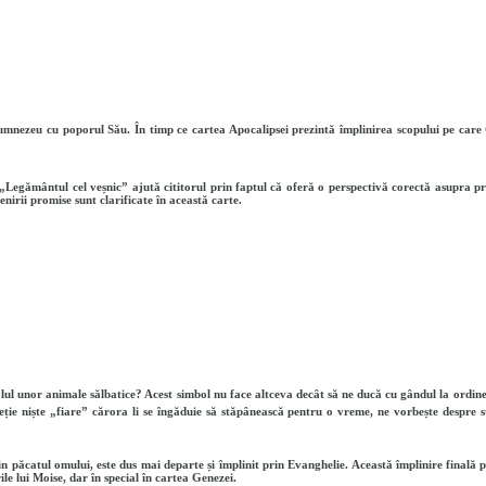
umnezeu cu poporul Său. În timp ce cartea Apocalipsei prezintă împlinirea scopului pe care
Legământul cel veșnic” ajută cititorul prin faptul că oferă o perspectivă corectă asupra prof
irii promise sunt clarificate în această carte.
lul unor animale sălbatice? Acest simbol nu face altceva decât să ne ducă cu gândul la ordinea
eție niște „fiare” cărora li se îngăduie să stăpânească pentru o vreme, ne vorbește despre 
n păcatul omului, este dus mai departe și împlinit prin Evanghelie. Această împlinire finală po
erile lui Moise, dar în special în cartea Genezei.