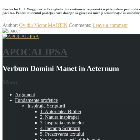
Cartea lui E. J. Waggoner – Evanghelia în creațiune – reprezintă o pătrundere profundă în 
păcătos. Pentru studentul profeției care dorește să găsească miez și semnificație în simbolur
Author:
Ovidiu-Victor MARTIN
Comments:
Leave a comment
APOCALIPSA
Verbum Domini Manet in Aeternum
Menu
Argument
Fundamente profetice
Inspirația Scripturii
1. Autoritatea Bibliei
2. Natura inspirației
3. Inspirația cuvintelor
4. Ineranța Scripturii
5. Prezervarea textului
Scutul anti-rachetă al Edenului