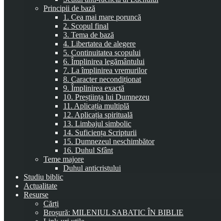
Principii de bază
1. Cea mai mare poruncă
2. Scopul final
3. Tema de bază
4. Libertatea de alegere
5. Continuitatea scopului
6. Împlinirea legământului
7. La împlinirea vremurilor
8. Caracter necondiționat
9. Împlinirea exactă
10. Preștiința lui Dumnezeu
11. Aplicația multiplă
12. Aplicația spirituală
13. Limbajul simbolic
14. Suficiența Scripturii
15. Dumnezeul neschimbător
16. Duhul Sfânt
Teme majore
Duhul anticristului
Studiu biblic
Actualitate
Resurse
Cărți
Broșură: MILENIUL SABATIC ÎN BIBLIE