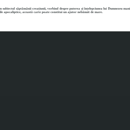
subiectul săptămânii creațiunii, vorbind despre puterea și înțelepciunea lui Dumnezeu manif
ile apocaliptice, această carte poate constitui un ajutor nebănuit de mare.