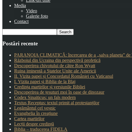
Link-uri utile
Media
Video
Galerie foto
Contact
Postări recente
PARANOIA CLIMATICĂ: încercarea de a „salva planeta” de î
Războiul din Ucraina din perspectivă profetică
Descoperirea chivotului de către Ron Wyatt
Ruina iminentă a Statelor Unite ale Americii
II. Vizita papei și Concordatul României cu Vaticanul
I. Vizita papei și Biblia de la Blaj
Credința martirilor și versiunile Bibliei
Descoperirea de țesuturi moi în oase de dinozaur
Codex Sinaiticus: un fals modern
Textus Receptus: textul primit al protestanților
Legământul cel veșnic
Evanghelia în creațiune
Cartea martirilor
Lecții despre credință
Biblia – traducerea FIDELA