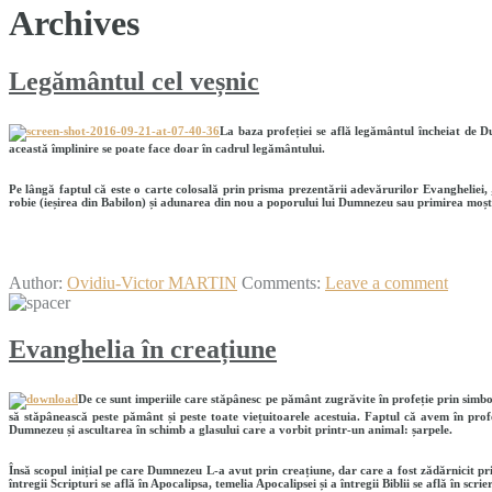
Archives
Legământul cel veșnic
La baza profeției se află legământul încheiat de D
această împlinire se poate face doar în cadrul legământului.
Pe lângă faptul că este o carte colosală prin prisma prezentării adevărurilor Evangheliei, „
robie (ieșirea din Babilon) și adunarea din nou a poporului lui Dumnezeu sau primirea moșten
Author:
Ovidiu-Victor MARTIN
Comments:
Leave a comment
Evanghelia în creațiune
De ce sunt imperiile care stăpânesc pe pământ zugrăvite în profeție prin simbo
să stăpânească peste pământ și peste toate viețuitoarele acestuia. Faptul că avem în prof
Dumnezeu și ascultarea în schimb a glasului care a vorbit printr-un animal: șarpele.
Însă scopul inițial pe care Dumnezeu L-a avut prin creațiune, dar care a fost zădărnicit pri
întregii Scripturi se află în Apocalipsa, temelia Apocalipsei și a întregii Biblii se află în scri