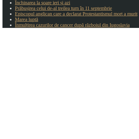
Închinarea la soare ieri și azi
Prăbușirea celui de-al treilea turn în 11 septembrie
Episcopul anglican care a declarat Protestantismul mort a murit
Marea luptă
Înmulțirea cazurilor de cancer după războiul din Iugoslavia