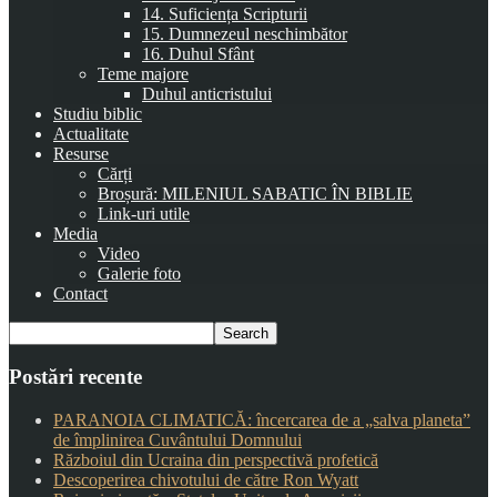
14. Suficiența Scripturii
15. Dumnezeul neschimbător
16. Duhul Sfânt
Teme majore
Duhul anticristului
Studiu biblic
Actualitate
Resurse
Cărți
Broșură: MILENIUL SABATIC ÎN BIBLIE
Link-uri utile
Media
Video
Galerie foto
Contact
Postări recente
PARANOIA CLIMATICĂ: încercarea de a „salva planeta”
de împlinirea Cuvântului Domnului
Războiul din Ucraina din perspectivă profetică
Descoperirea chivotului de către Ron Wyatt