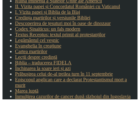
Ruina iminentă a Statelor Unite ale Americii
II. Vizita papei și Concordatul României cu Vaticanul
I. Vizita papei și Biblia de la Blaj
Credința martirilor și versiunile Bibliei
Descoperirea de țesuturi moi în oase de dinozaur
Codex Sinaiticus: un fals modern
Textus Receptus: textul primit al protestanților
Legământul cel veșnic
Evanghelia în creațiune
Cartea martirilor
Lecții despre credință
Biblia – traducerea FIDELA
Închinarea la soare ieri și azi
Prăbușirea celui de-al treilea turn în 11 septembrie
Episcopul anglican care a declarat Protestantismul mort a
murit
Marea luptă
Înmulțirea cazurilor de cancer după războiul din Iugoslavia