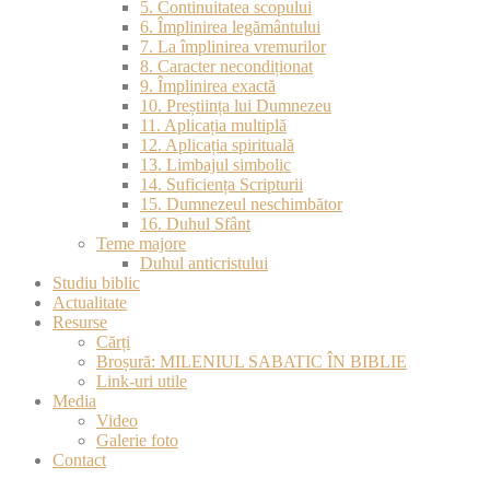
5. Continuitatea scopului
6. Împlinirea legământului
7. La împlinirea vremurilor
8. Caracter necondiționat
9. Împlinirea exactă
10. Preștiința lui Dumnezeu
11. Aplicația multiplă
12. Aplicația spirituală
13. Limbajul simbolic
14. Suficiența Scripturii
15. Dumnezeul neschimbător
16. Duhul Sfânt
Teme majore
Duhul anticristului
Studiu biblic
Actualitate
Resurse
Cărți
Broșură: MILENIUL SABATIC ÎN BIBLIE
Link-uri utile
Media
Video
Galerie foto
Contact