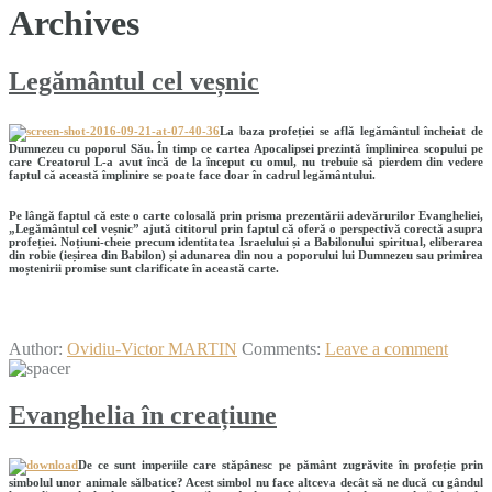
Archives
Legământul cel veșnic
La baza profeției se află legământul încheiat de
Dumnezeu cu poporul Său. În timp ce cartea Apocalipsei prezintă împlinirea scopului pe
care Creatorul L-a avut încă de la început cu omul, nu trebuie să pierdem din vedere
faptul că această împlinire se poate face doar în cadrul legământului.
Pe lângă faptul că este o carte colosală prin prisma prezentării adevărurilor Evangheliei,
„Legământul cel veșnic” ajută cititorul prin faptul că oferă o perspectivă corectă asupra
profeției. Noțiuni-cheie precum identitatea Israelului și a Babilonului spiritual, eliberarea
din robie (ieșirea din Babilon) și adunarea din nou a poporului lui Dumnezeu sau primirea
moștenirii promise sunt clarificate în această carte.
Author:
Ovidiu-Victor MARTIN
Comments:
Leave a comment
Evanghelia în creațiune
De ce sunt imperiile care stăpânesc pe pământ zugrăvite în profeție prin
simbolul unor animale sălbatice? Acest simbol nu face altceva decât să ne ducă cu gândul