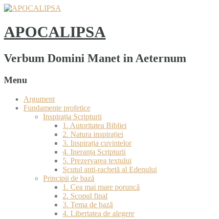
APOCALIPSA
Verbum Domini Manet in Aeternum
Menu
Argument
Fundamente profetice
Inspirația Scripturii
1. Autoritatea Bibliei
2. Natura inspirației
3. Inspirația cuvintelor
4. Ineranța Scripturii
5. Prezervarea textului
Scutul anti-rachetă al Edenului
Principii de bază
1. Cea mai mare poruncă
2. Scopul final
3. Tema de bază
4. Libertatea de alegere