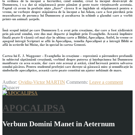
la ordinea de la început a lucrurilor, când omului, creat la început desăvârșit de
Dumnezeu, i s-a dat să stăpânească peste pământ și peste toate viețuitoarele acestuia.
Faptul că avem în profeție niște „fiare” cărora li se îngăduie să stăpânească pentru o
vreme, ne vorbește despre stăpânirea de la început a lui Adam, care a fost pierdută prin
neascultarea de porunca lui Dumnezeu și ascultarea în schimb a glasului care a vorbit
printr-un animal: șarpele.
Însă scopul inițial pe care Dumnezeu L-a avut prin creațiune, dar care a fost zădărnicit
prin păcatul omului, este dus mai departe și împlinit prin Evanghelie. Această împlinire
finală poate fi văzută cel mai clar în ultima carte a Bibliei, Apocalipsa. Astfel, în vreme ce
apogeul întregii Scripturi se află în Apocalipsa, temelia Apocalipsei și a întregii Biblii se
află în scrierile lui Moise, dar în special în cartea Genezei.
Cartea lui E. J. Waggoner – Evanghelia în creațiune – reprezintă o pătrundere profundă
în subiectul săptămânii creațiunii, vorbind despre puterea și înțelepciunea lui Dumnezeu
manifesate cu acea ocazie, dar care este aceeași și astăzi, când lucrează pentru salvarea
omului păcătos. Pentru studentul profeției care dorește să găsească miez și semnificație în
simbolurile apocaliptice, această carte poate constitui un ajutor nebănuit de mare.
Author:
Ovidiu-Victor MARTIN
Comments:
Leave a comment
APOCALIPSA
Verbum Domini Manet in Aeternum