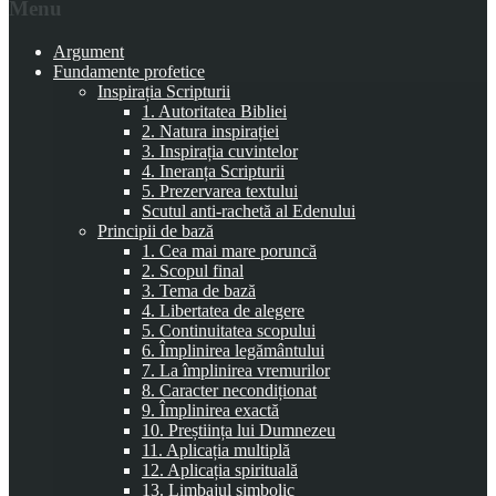
Menu
Argument
Fundamente profetice
Inspirația Scripturii
1. Autoritatea Bibliei
2. Natura inspirației
3. Inspirația cuvintelor
4. Ineranța Scripturii
5. Prezervarea textului
Scutul anti-rachetă al Edenului
Principii de bază
1. Cea mai mare poruncă
2. Scopul final
3. Tema de bază
4. Libertatea de alegere
5. Continuitatea scopului
6. Împlinirea legământului
7. La împlinirea vremurilor
8. Caracter necondiționat
9. Împlinirea exactă
10. Preștiința lui Dumnezeu
11. Aplicația multiplă
12. Aplicația spirituală
13. Limbajul simbolic