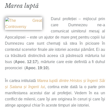
Marea luptă
Darul profeției – mijlocul prin
care Dumnezeu ne-a
comunicat uimitorul mesaj al
Apocalipsei – este un ajutor de mare preţ pentru copiii lui
Dumnezeu care sunt chemaţi să stea în picioare în
contextul scenelor finale ale istoriei acestui pământ. Ei au
ca trăsătură distinctivă aceea că păstrează mărturia lui
Isus (
Apoc. 12:17
), mărturie care este definită a fi duhul
proorociei (
Apoc. 19:10
).
În cartea intitulată
Marea luptă dintre Hristos și îngerii Săi
și Satana și îngerii lui
,
cortina este dată la o parte prin
manifestarea acestui dar al profeţiei. Vedem în ea un
conflict de milenii, care îşi are originea în ceruri şi care îşi
atinge apogeul chiar în aceste timpuri ale istoriei.