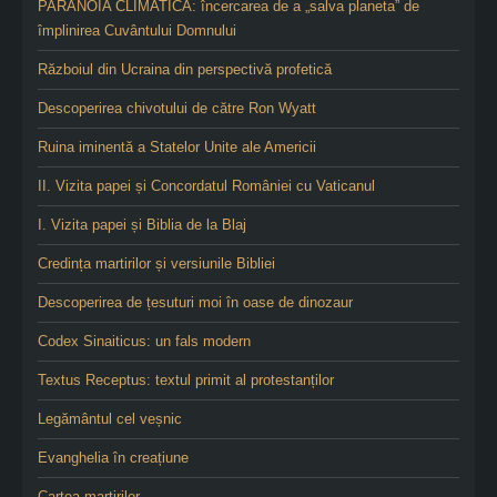
PARANOIA CLIMATICĂ: încercarea de a „salva planeta” de
împlinirea Cuvântului Domnului
Războiul din Ucraina din perspectivă profetică
Descoperirea chivotului de către Ron Wyatt
Ruina iminentă a Statelor Unite ale Americii
II. Vizita papei și Concordatul României cu Vaticanul
I. Vizita papei și Biblia de la Blaj
Credința martirilor și versiunile Bibliei
Descoperirea de țesuturi moi în oase de dinozaur
Codex Sinaiticus: un fals modern
Textus Receptus: textul primit al protestanților
Legământul cel veșnic
Evanghelia în creațiune
Cartea martirilor