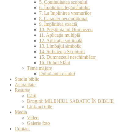
5. Continuitatea scopului
6. Împlinirea legământului
7. La împlinirea vremurilor
8. Caracter necondiționat
9. Împlinirea exactă
10. Preștiința lui Dumnezeu
11. Aplicația multiplă
12. Aplicația spirituală
13. Limbajul simbolic
14. Suficiența Scripturii
15. Dumnezeul neschimbător
16. Duhul Sfânt
Teme majore
Duhul anticristului
Studiu biblic
Actualitate
Resurse
Cărți
Broșură: MILENIUL SABATIC ÎN BIBLIE
Link-uri utile
Media
Video
Galerie foto
Contact