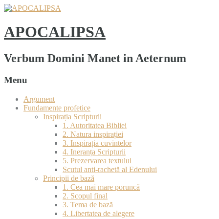
APOCALIPSA
Verbum Domini Manet in Aeternum
Menu
Argument
Fundamente profetice
Inspirația Scripturii
1. Autoritatea Bibliei
2. Natura inspirației
3. Inspirația cuvintelor
4. Ineranța Scripturii
5. Prezervarea textului
Scutul anti-rachetă al Edenului
Principii de bază
1. Cea mai mare poruncă
2. Scopul final
3. Tema de bază
4. Libertatea de alegere