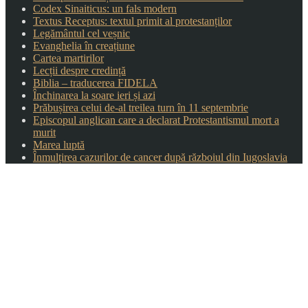
Codex Sinaiticus: un fals modern
Textus Receptus: textul primit al protestanților
Legământul cel veșnic
Evanghelia în creațiune
Cartea martirilor
Lecții despre credință
Biblia – traducerea FIDELA
Închinarea la soare ieri și azi
Prăbușirea celui de-al treilea turn în 11 septembrie
Episcopul anglican care a declarat Protestantismul mort a
murit
Marea luptă
Înmulțirea cazurilor de cancer după războiul din Iugoslavia