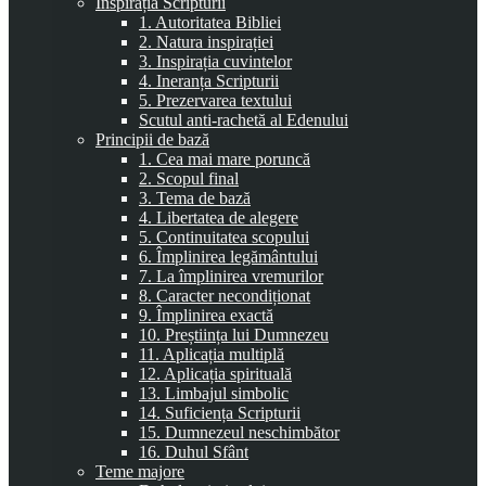
Inspirația Scripturii
1. Autoritatea Bibliei
2. Natura inspirației
3. Inspirația cuvintelor
4. Ineranța Scripturii
5. Prezervarea textului
Scutul anti-rachetă al Edenului
Principii de bază
1. Cea mai mare poruncă
2. Scopul final
3. Tema de bază
4. Libertatea de alegere
5. Continuitatea scopului
6. Împlinirea legământului
7. La împlinirea vremurilor
8. Caracter necondiționat
9. Împlinirea exactă
10. Preștiința lui Dumnezeu
11. Aplicația multiplă
12. Aplicația spirituală
13. Limbajul simbolic
14. Suficiența Scripturii
15. Dumnezeul neschimbător
16. Duhul Sfânt
Teme majore