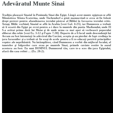
Adevăratul Munte Sinai
Tradiţia plasează Sinaiul în Peninsula Sinai din Egipt. Lângă acest munte egiptean se află
Mănăstirea Sfânta Ecaterina, unde Tischendorf a găsit manuscrisul ce avea să fie folosit
drept pretext pentru abandonarea textului păstrat al Bibliei în favoarea textului critic.
Totuşi, Biblic vorbind, Sinaiul se află în Arabia [vezi Gal. 4:25], iar Dumnezeu a trebuit
să îi scoată din Egipt pe evrei pentru a-i duce la muntele din pustia Madianului, unde El
S-a arătat prima dată lui Moise şi de unde urma ca mai apoi să vorbească poporului
eliberat din robie [vezi Ex. 3:12 şi Fapte 7:38]. Departe de a fi locul unde descendenţii lui
Avram au fost întemeiaţi în adevărul din Cuvânt, aceştia şi-au pierdut de fapt credinţa în
ţara faraonilor şi a trebuit să fie scoşi de acolo pentru a fi re-educaţi potrivit principiilor
veşnice ale neprihănirii. Nu întâmplător, când Dumnezeu a vorbit din mijlocul focului, al
tunetelor şi fulgerelor care erau pe muntele Sinai, primele cuvinte rostite în auzul
acestora au fost: Eu sunt DOMNUL Dumnezeul tău, care te-a scos din ţara Egiptului,
afară din casa robiei … (Ex. 20:2).