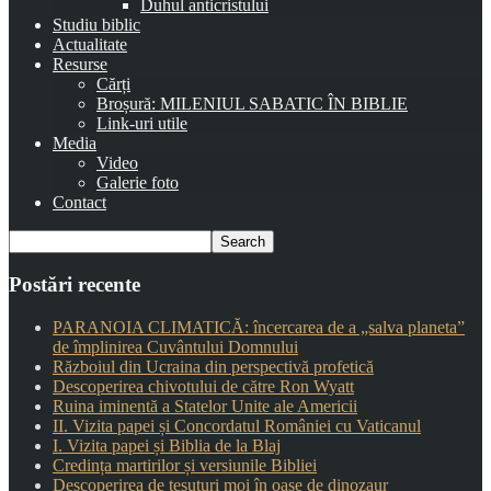
Duhul anticristului
Studiu biblic
Actualitate
Resurse
Cărți
Broșură: MILENIUL SABATIC ÎN BIBLIE
Link-uri utile
Media
Video
Galerie foto
Contact
Postări recente
PARANOIA CLIMATICĂ: încercarea de a „salva planeta”
de împlinirea Cuvântului Domnului
Războiul din Ucraina din perspectivă profetică
Descoperirea chivotului de către Ron Wyatt
Ruina iminentă a Statelor Unite ale Americii
II. Vizita papei și Concordatul României cu Vaticanul
I. Vizita papei și Biblia de la Blaj
Credința martirilor și versiunile Bibliei
Descoperirea de țesuturi moi în oase de dinozaur