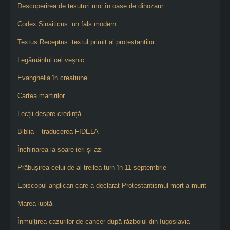
Descoperirea de țesuturi moi în oase de dinozaur
Codex Sinaiticus: un fals modern
Textus Receptus: textul primit al protestanților
Legământul cel veșnic
Evanghelia în creațiune
Cartea martirilor
Lecții despre credință
Biblia – traducerea FIDELA
Închinarea la soare ieri și azi
Prăbușirea celui de-al treilea turn în 11 septembrie
Episcopul anglican care a declarat Protestantismul mort a murit
Marea luptă
Înmulțirea cazurilor de cancer după războiul din Iugoslavia