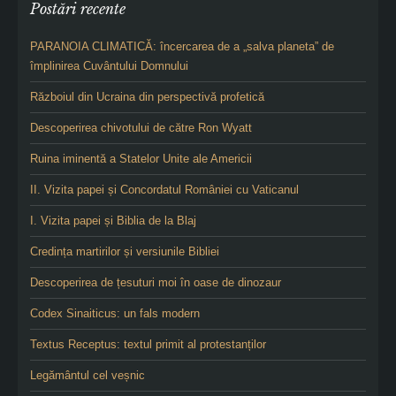
Postări recente
PARANOIA CLIMATICĂ: încercarea de a „salva planeta” de
împlinirea Cuvântului Domnului
Războiul din Ucraina din perspectivă profetică
Descoperirea chivotului de către Ron Wyatt
Ruina iminentă a Statelor Unite ale Americii
II. Vizita papei și Concordatul României cu Vaticanul
I. Vizita papei și Biblia de la Blaj
Credința martirilor și versiunile Bibliei
Descoperirea de țesuturi moi în oase de dinozaur
Codex Sinaiticus: un fals modern
Textus Receptus: textul primit al protestanților
Legământul cel veșnic