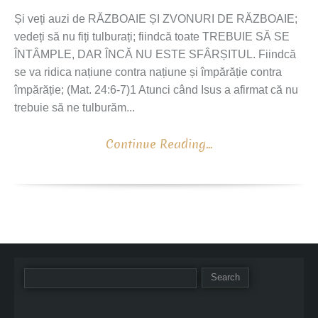
Și veți auzi de RĂZBOAIE ȘI ZVONURI DE RĂZBOAIE;
vedeți să nu fiți tulburați; fiindcă toate TREBUIE SĂ SE
ÎNTÂMPLE, DAR ÎNCĂ NU ESTE SFÂRȘITUL. Fiindcă
se va ridica națiune contra națiune și împărăție contra
împărăție; (Mat. 24:6-7)1 Atunci când Isus a afirmat că nu
trebuie să ne tulburăm...
Continue Reading...