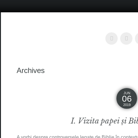
Archives
JUN
06
2019
I. Vizita papei și Bi
A vorbi despre controversele legate de Biblie în contextu