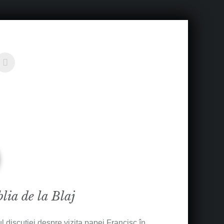
blia de la Blaj
l discuției despre vizita papei Francisc în