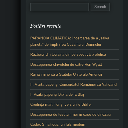
Postări recente
PARANOIA CLIMATICĂ: încercarea de a „salva
planeta” de împlinirea Cuvântului Domnului
Războiul din Ucraina din perspectivă profetică
Descoperirea chivotului de către Ron Wyatt
Ruina iminentă a Statelor Unite ale Americii
II. Vizita papei și Concordatul României cu Vaticanul
I. Vizita papei și Biblia de la Blaj
Credința martirilor și versiunile Bibliei
Descoperirea de țesuturi moi în oase de dinozaur
Codex Sinaiticus: un fals modern