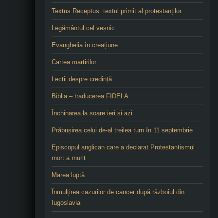
Textus Receptus: textul primit al protestanților
Legământul cel veșnic
Evanghelia în creațiune
Cartea martirilor
Lecții despre credință
Biblia – traducerea FIDELA
Închinarea la soare ieri și azi
Prăbușirea celui de-al treilea turn în 11 septembrie
Episcopul anglican care a declarat Protestantismul
mort a murit
Marea luptă
Înmulțirea cazurilor de cancer după războiul din
Iugoslavia