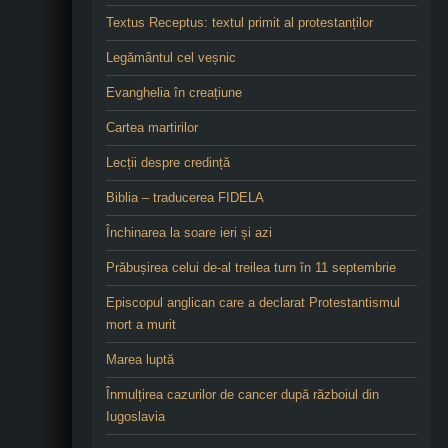
Textus Receptus: textul primit al protestanților
Legământul cel veșnic
Evanghelia în creațiune
Cartea martirilor
Lecții despre credință
Biblia – traducerea FIDELA
Închinarea la soare ieri și azi
Prăbușirea celui de-al treilea turn în 11 septembrie
Episcopul anglican care a declarat Protestantismul
mort a murit
Marea luptă
Înmulțirea cazurilor de cancer după războiul din
Iugoslavia