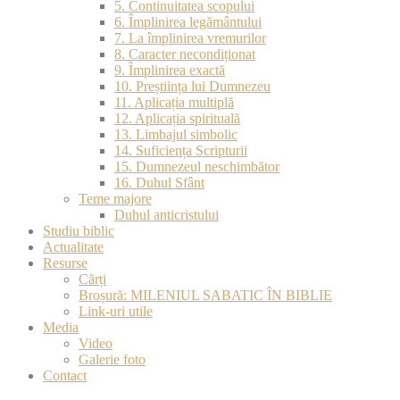
5. Continuitatea scopului
6. Împlinirea legământului
7. La împlinirea vremurilor
8. Caracter necondiționat
9. Împlinirea exactă
10. Preștiința lui Dumnezeu
11. Aplicația multiplă
12. Aplicația spirituală
13. Limbajul simbolic
14. Suficiența Scripturii
15. Dumnezeul neschimbător
16. Duhul Sfânt
Teme majore
Duhul anticristului
Studiu biblic
Actualitate
Resurse
Cărți
Broșură: MILENIUL SABATIC ÎN BIBLIE
Link-uri utile
Media
Video
Galerie foto
Contact