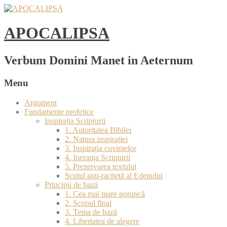
APOCALIPSA
Verbum Domini Manet in Aeternum
Menu
Argument
Fundamente profetice
Inspirația Scripturii
1. Autoritatea Bibliei
2. Natura inspirației
3. Inspirația cuvintelor
4. Ineranța Scripturii
5. Prezervarea textului
Scutul anti-rachetă al Edenului
Principii de bază
1. Cea mai mare poruncă
2. Scopul final
3. Tema de bază
4. Libertatea de alegere