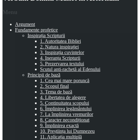
Menu
Argument
Fundamente profetice
Inspirația Scripturii
1. Autoritatea Bibliei
2. Natura inspirației
3. Inspirația cuvintelor
4. Ineranța Scripturii
5. Prezervarea textului
Scutul anti-rachetă al Edenului
Principii de bază
1. Cea mai mare poruncă
2. Scopul final
3. Tema de bază
4. Libertatea de alegere
5. Continuitatea scopului
6. Împlinirea legământului
7. La împlinirea vremurilor
8. Caracter necondiționat
9. Împlinirea exactă
10. Preștiința lui Dumnezeu
11. Aplicația multiplă