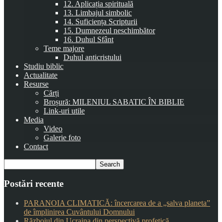
12. Aplicația spirituală
13. Limbajul simbolic
14. Suficiența Scripturii
15. Dumnezeul neschimbător
16. Duhul Sfânt
Teme majore
Duhul anticristului
Studiu biblic
Actualitate
Resurse
Cărți
Broșură: MILENIUL SABATIC ÎN BIBLIE
Link-uri utile
Media
Video
Galerie foto
Contact
Postări recente
PARANOIA CLIMATICĂ: încercarea de a „salva planeta”
de împlinirea Cuvântului Domnului
Războiul din Ucraina din perspectivă profetică