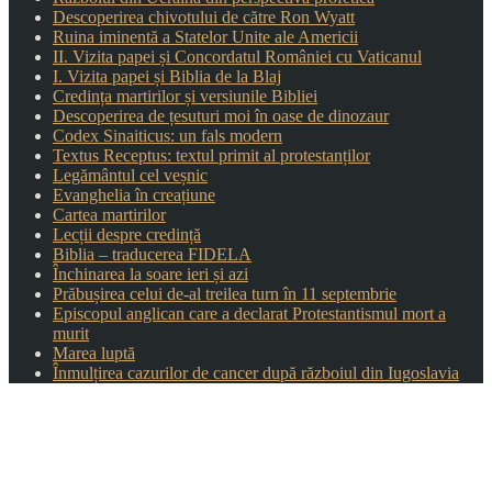
Descoperirea chivotului de către Ron Wyatt
Ruina iminentă a Statelor Unite ale Americii
II. Vizita papei și Concordatul României cu Vaticanul
I. Vizita papei și Biblia de la Blaj
Credința martirilor și versiunile Bibliei
Descoperirea de țesuturi moi în oase de dinozaur
Codex Sinaiticus: un fals modern
Textus Receptus: textul primit al protestanților
Legământul cel veșnic
Evanghelia în creațiune
Cartea martirilor
Lecții despre credință
Biblia – traducerea FIDELA
Închinarea la soare ieri și azi
Prăbușirea celui de-al treilea turn în 11 septembrie
Episcopul anglican care a declarat Protestantismul mort a
murit
Marea luptă
Înmulțirea cazurilor de cancer după războiul din Iugoslavia