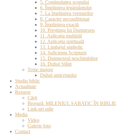
5. Continuitatea scopului
6. Împlinirea legământului
7. La împlinirea vremurilor
8. Caracter necondiționat
9. Împlinirea exactă
10. Preștiința lui Dumnezeu
11. Aplicația multiplă
12. Aplicația spirituală
13. Limbajul simbolic
14. Suficiența Scripturii
15. Dumnezeul neschimbător
16. Duhul Sfânt
Teme majore
Duhul anticristului
Studiu biblic
Actualitate
Resurse
Cărți
Broșură: MILENIUL SABATIC ÎN BIBLIE
Link-uri utile
Media
Video
Galerie foto
Contact