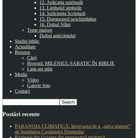
12. Aplicația spirituală
13. Limbajul simbolic
14. Suficiența Scripturii
15. Dumnezeul neschimbător
16. Duhul Sfânt
Teme majore
Duhul anticristului
Studiu biblic
Actualitate
Resurse
Cărți
Broșură: MILENIUL SABATIC ÎN BIBLIE
Link-uri utile
Media
Video
Galerie foto
Contact
Postări recente
PARANOIA CLIMATICĂ: încercarea de a „salva planeta”
de împlinirea Cuvântului Domnului
Războiul din Ucraina din perspectivă profetică