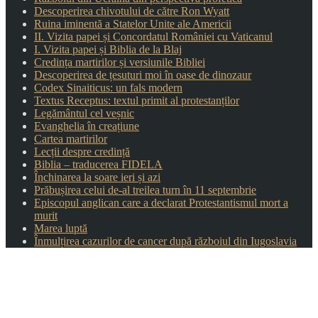
Descoperirea chivotului de către Ron Wyatt
Ruina iminentă a Statelor Unite ale Americii
II. Vizita papei și Concordatul României cu Vaticanul
I. Vizita papei și Biblia de la Blaj
Credința martirilor și versiunile Bibliei
Descoperirea de țesuturi moi în oase de dinozaur
Codex Sinaiticus: un fals modern
Textus Receptus: textul primit al protestanților
Legământul cel veșnic
Evanghelia în creațiune
Cartea martirilor
Lecții despre credință
Biblia – traducerea FIDELA
Închinarea la soare ieri și azi
Prăbușirea celui de-al treilea turn în 11 septembrie
Episcopul anglican care a declarat Protestantismul mort a
murit
Marea luptă
Înmulțirea cazurilor de cancer după războiul din Iugoslavia