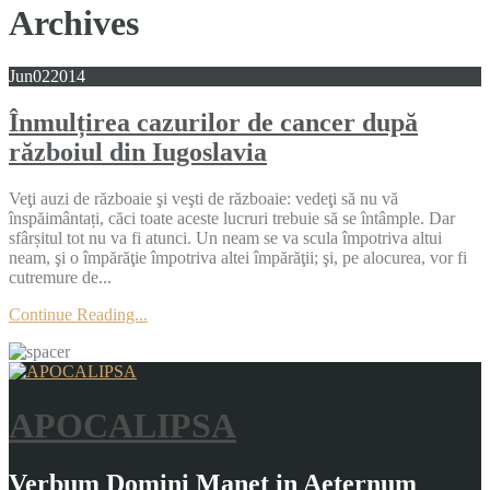
Archives
Jun
02
2014
Înmulțirea cazurilor de cancer după
războiul din Iugoslavia
Veţi auzi de războaie şi veşti de războaie: vedeţi să nu vă
înspăimântați, căci toate aceste lucruri trebuie să se întâmple. Dar
sfârșitul tot nu va fi atunci. Un neam se va scula împotriva altui
neam, şi o împărăţie împotriva altei împărăţii; şi, pe alocurea, vor fi
cutremure de...
Continue Reading...
APOCALIPSA
Verbum Domini Manet in Aeternum