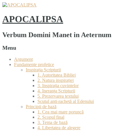
APOCALIPSA
Verbum Domini Manet in Aeternum
Menu
Argument
Fundamente profetice
Inspirația Scripturii
1. Autoritatea Bibliei
2. Natura inspirației
3. Inspirația cuvintelor
4. Ineranța Scripturii
5. Prezervarea textului
Scutul anti-rachetă al Edenului
Principii de bază
1. Cea mai mare poruncă
2. Scopul final
3. Tema de bază
4. Libertatea de alegere