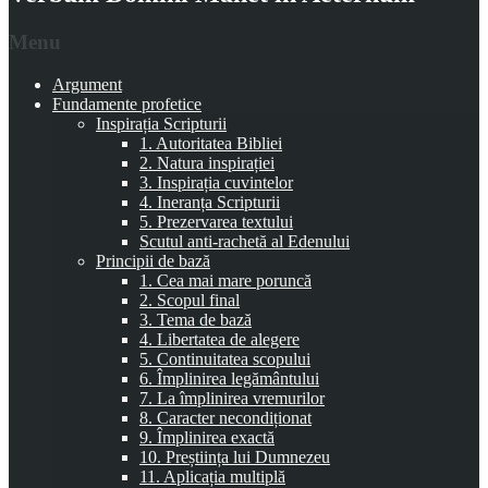
Menu
Argument
Fundamente profetice
Inspirația Scripturii
1. Autoritatea Bibliei
2. Natura inspirației
3. Inspirația cuvintelor
4. Ineranța Scripturii
5. Prezervarea textului
Scutul anti-rachetă al Edenului
Principii de bază
1. Cea mai mare poruncă
2. Scopul final
3. Tema de bază
4. Libertatea de alegere
5. Continuitatea scopului
6. Împlinirea legământului
7. La împlinirea vremurilor
8. Caracter necondiționat
9. Împlinirea exactă
10. Preștiința lui Dumnezeu
11. Aplicația multiplă