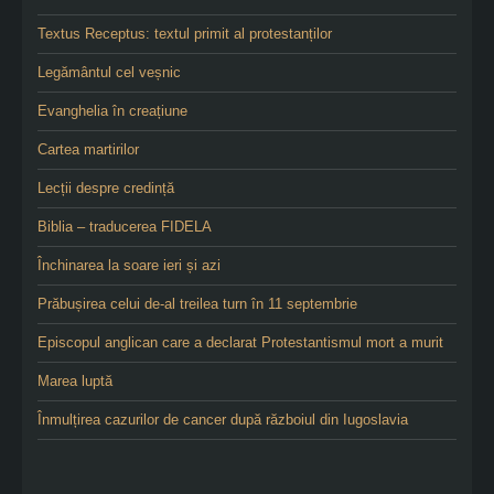
Textus Receptus: textul primit al protestanților
Legământul cel veșnic
Evanghelia în creațiune
Cartea martirilor
Lecții despre credință
Biblia – traducerea FIDELA
Închinarea la soare ieri și azi
Prăbușirea celui de-al treilea turn în 11 septembrie
Episcopul anglican care a declarat Protestantismul mort a murit
Marea luptă
Înmulțirea cazurilor de cancer după războiul din Iugoslavia