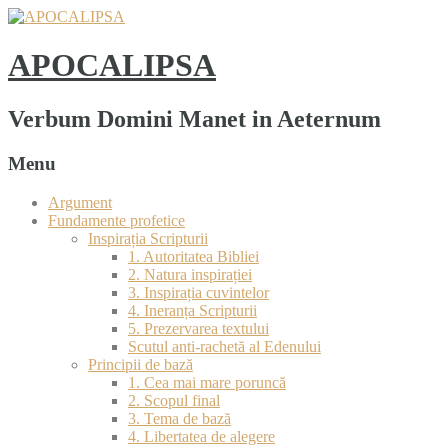
APOCALIPSA
Verbum Domini Manet in Aeternum
Menu
Argument
Fundamente profetice
Inspirația Scripturii
1. Autoritatea Bibliei
2. Natura inspirației
3. Inspirația cuvintelor
4. Ineranța Scripturii
5. Prezervarea textului
Scutul anti-rachetă al Edenului
Principii de bază
1. Cea mai mare poruncă
2. Scopul final
3. Tema de bază
4. Libertatea de alegere