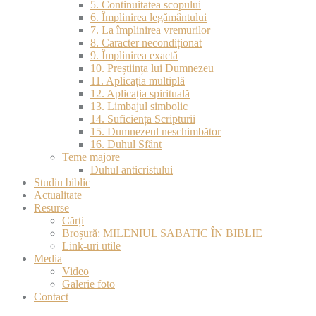
5. Continuitatea scopului
6. Împlinirea legământului
7. La împlinirea vremurilor
8. Caracter necondiționat
9. Împlinirea exactă
10. Preștiința lui Dumnezeu
11. Aplicația multiplă
12. Aplicația spirituală
13. Limbajul simbolic
14. Suficiența Scripturii
15. Dumnezeul neschimbător
16. Duhul Sfânt
Teme majore
Duhul anticristului
Studiu biblic
Actualitate
Resurse
Cărți
Broșură: MILENIUL SABATIC ÎN BIBLIE
Link-uri utile
Media
Video
Galerie foto
Contact