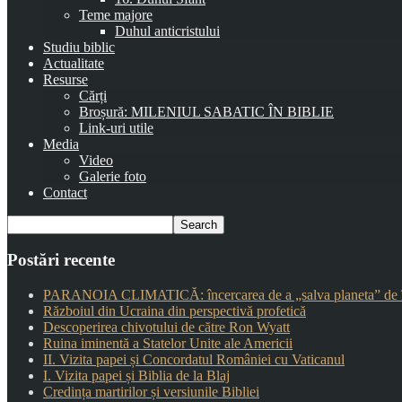
Teme majore
Duhul anticristului
Studiu biblic
Actualitate
Resurse
Cărți
Broșură: MILENIUL SABATIC ÎN BIBLIE
Link-uri utile
Media
Video
Galerie foto
Contact
Postări recente
PARANOIA CLIMATICĂ: încercarea de a „salva planeta” de î
Războiul din Ucraina din perspectivă profetică
Descoperirea chivotului de către Ron Wyatt
Ruina iminentă a Statelor Unite ale Americii
II. Vizita papei și Concordatul României cu Vaticanul
I. Vizita papei și Biblia de la Blaj
Credința martirilor și versiunile Bibliei