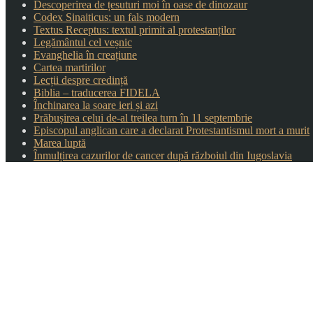
Descoperirea de țesuturi moi în oase de dinozaur
Codex Sinaiticus: un fals modern
Textus Receptus: textul primit al protestanților
Legământul cel veșnic
Evanghelia în creațiune
Cartea martirilor
Lecții despre credință
Biblia – traducerea FIDELA
Închinarea la soare ieri și azi
Prăbușirea celui de-al treilea turn în 11 septembrie
Episcopul anglican care a declarat Protestantismul mort a murit
Marea luptă
Înmulțirea cazurilor de cancer după războiul din Iugoslavia