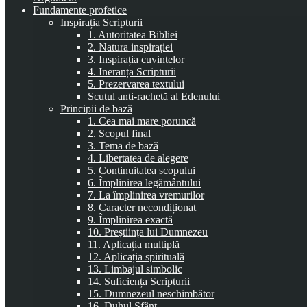
Fundamente profetice
Inspirația Scripturii
1. Autoritatea Bibliei
2. Natura inspirației
3. Inspirația cuvintelor
4. Ineranța Scripturii
5. Prezervarea textului
Scutul anti-rachetă al Edenului
Principii de bază
1. Cea mai mare poruncă
2. Scopul final
3. Tema de bază
4. Libertatea de alegere
5. Continuitatea scopului
6. Împlinirea legământului
7. La împlinirea vremurilor
8. Caracter necondiționat
9. Împlinirea exactă
10. Preștiința lui Dumnezeu
11. Aplicația multiplă
12. Aplicația spirituală
13. Limbajul simbolic
14. Suficiența Scripturii
15. Dumnezeul neschimbător
16. Duhul Sfânt