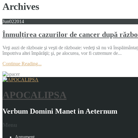
Archives
Jun
02
2014
Înmulțirea cazurilor de cancer după război
Veţi auzi de războaie şi veşti de războaie: vedeţi să nu vă înspăimântați
împotriva altei împărăţii; şi, pe alocurea, vor fi cutremure de...
Continue Reading...
APOCALIPSA
Verbum Domini Manet in Aeternum
Menu
Argument