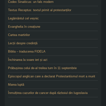
Codex Sinaiticus: un fals modern
Textus Receptus: textul primit al protestanților
Legământul cel veșnic
Evanghelia în creațiune
Cartea martirilor
Lecții despre credință
Biblia – traducerea FIDELA
Închinarea la soare ieri și azi
Prăbușirea celui de-al treilea turn în 11 septembrie
Episcopul anglican care a declarat Protestantismul mort a murit
Marea luptă
Înmulțirea cazurilor de cancer după războiul din Iugoslavia