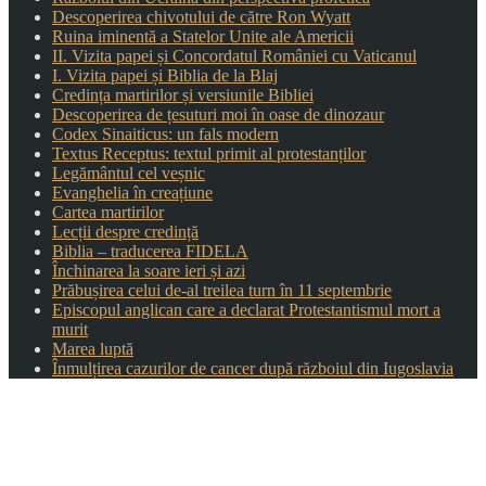
Descoperirea chivotului de către Ron Wyatt
Ruina iminentă a Statelor Unite ale Americii
II. Vizita papei și Concordatul României cu Vaticanul
I. Vizita papei și Biblia de la Blaj
Credința martirilor și versiunile Bibliei
Descoperirea de țesuturi moi în oase de dinozaur
Codex Sinaiticus: un fals modern
Textus Receptus: textul primit al protestanților
Legământul cel veșnic
Evanghelia în creațiune
Cartea martirilor
Lecții despre credință
Biblia – traducerea FIDELA
Închinarea la soare ieri și azi
Prăbușirea celui de-al treilea turn în 11 septembrie
Episcopul anglican care a declarat Protestantismul mort a
murit
Marea luptă
Înmulțirea cazurilor de cancer după războiul din Iugoslavia