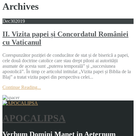
Archives
Dec
30
2019
II. Vizita papei și Concordatul României
cu Vaticanul
Corespunzător poziției de conducător de stat și de biserică a papei,
cele două doctrine catolice care stau drept piloni ai autorității
asumate de acesta sunt „puterea temporală” și „succesiunea
apostolică”. În timp ce articolul intitulat „Vizita papei și Biblia de la
Blaj” a tratat vizita papei din perspectiva celei...
Continue Reading...
APOCALIPSA
Verbum Domini Manet in Aeternum