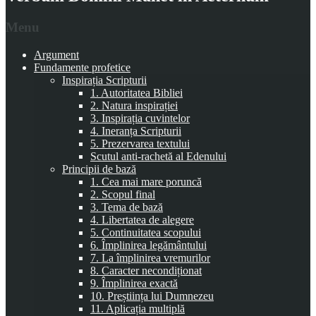
Menu
Argument
Fundamente profetice
Inspirația Scripturii
1. Autoritatea Bibliei
2. Natura inspirației
3. Inspirația cuvintelor
4. Ineranța Scripturii
5. Prezervarea textului
Scutul anti-rachetă al Edenului
Principii de bază
1. Cea mai mare poruncă
2. Scopul final
3. Tema de bază
4. Libertatea de alegere
5. Continuitatea scopului
6. Împlinirea legământului
7. La împlinirea vremurilor
8. Caracter necondiționat
9. Împlinirea exactă
10. Preștiința lui Dumnezeu
11. Aplicația multiplă