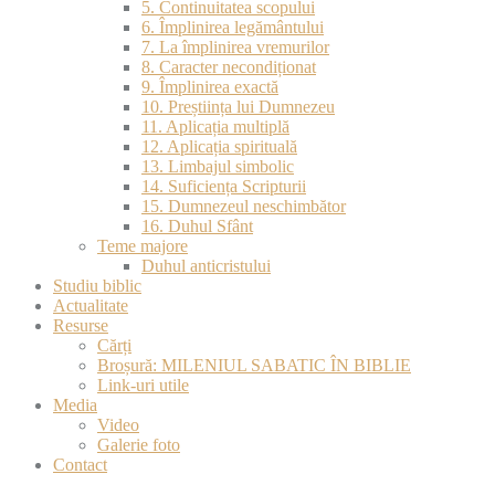
5. Continuitatea scopului
6. Împlinirea legământului
7. La împlinirea vremurilor
8. Caracter necondiționat
9. Împlinirea exactă
10. Preștiința lui Dumnezeu
11. Aplicația multiplă
12. Aplicația spirituală
13. Limbajul simbolic
14. Suficiența Scripturii
15. Dumnezeul neschimbător
16. Duhul Sfânt
Teme majore
Duhul anticristului
Studiu biblic
Actualitate
Resurse
Cărți
Broșură: MILENIUL SABATIC ÎN BIBLIE
Link-uri utile
Media
Video
Galerie foto
Contact