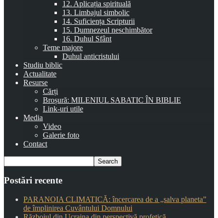
12. Aplicația spirituală
13. Limbajul simbolic
14. Suficiența Scripturii
15. Dumnezeul neschimbător
16. Duhul Sfânt
Teme majore
Duhul anticristului
Studiu biblic
Actualitate
Resurse
Cărți
Broșură: MILENIUL SABATIC ÎN BIBLIE
Link-uri utile
Media
Video
Galerie foto
Contact
Postări recente
PARANOIA CLIMATICĂ: încercarea de a „salva planeta”
de împlinirea Cuvântului Domnului
Războiul din Ucraina din perspectivă profetică