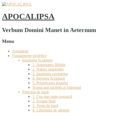
APOCALIPSA
Verbum Domini Manet in Aeternum
Menu
Argument
Fundamente profetice
Inspirația Scripturii
1. Autoritatea Bibliei
2. Natura inspirației
3. Inspirația cuvintelor
4. Ineranța Scripturii
5. Prezervarea textului
Scutul anti-rachetă al Edenului
Principii de bază
1. Cea mai mare poruncă
2. Scopul final
3. Tema de bază
4. Libertatea de alegere