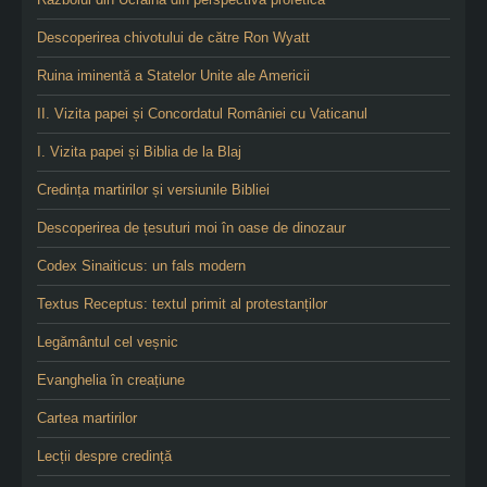
Descoperirea chivotului de către Ron Wyatt
Ruina iminentă a Statelor Unite ale Americii
II. Vizita papei și Concordatul României cu Vaticanul
I. Vizita papei și Biblia de la Blaj
Credința martirilor și versiunile Bibliei
Descoperirea de țesuturi moi în oase de dinozaur
Codex Sinaiticus: un fals modern
Textus Receptus: textul primit al protestanților
Legământul cel veșnic
Evanghelia în creațiune
Cartea martirilor
Lecții despre credință