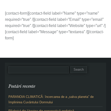
[contact-form][contact-field label=”Name” type=”name”
required=”true” /][contact-field label=”Email” type=”email”
required=”true” /][contact-field label=”Website” type=”url” /]
[contact-field label=”Message” type=”textarea” /][/contact-
form]
Postări recente
PARANOIA CLIMATICĂ: încercarea de a „salva planeta” de
împlinirea Cuvântului Domnului
Războiul din Ucraina din perspectivă profetică