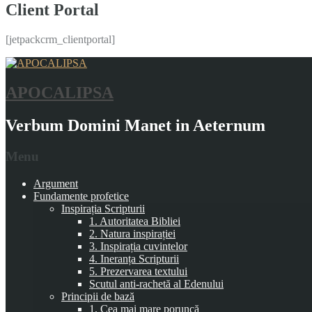
Client Portal
[jetpackcrm_clientportal]
APOCALIPSA
Verbum Domini Manet in Aeternum
Menu
Argument
Fundamente profetice
Inspirația Scripturii
1. Autoritatea Bibliei
2. Natura inspirației
3. Inspirația cuvintelor
4. Ineranța Scripturii
5. Prezervarea textului
Scutul anti-rachetă al Edenului
Principii de bază
1. Cea mai mare poruncă