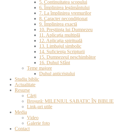
5. Continuitatea scopului
6. Împlinirea legământului
7. La împlinirea vremurilor
8. Caracter necondiționat
9. Împlinirea exactă
10. Preștiința lui Dumnezeu
11. Aplicația multiplă
12. Aplicația spirituală
13. Limbajul simbolic
14. Suficiența Scripturii
15. Dumnezeul neschimbător
16. Duhul Sfânt
Teme majore
Duhul anticristului
Studiu biblic
Actualitate
Resurse
Cărți
Broșură: MILENIUL SABATIC ÎN BIBLIE
Link-uri utile
Media
Video
Galerie foto
Contact