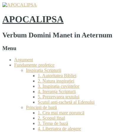
APOCALIPSA
Verbum Domini Manet in Aeternum
Menu
Argument
Fundamente profetice
Inspirația Scripturii
1. Autoritatea Bibliei
2. Natura inspirației
3. Inspirația cuvintelor
4. Ineranța Scripturii
5. Prezervarea textului
Scutul anti-rachetă al Edenului
Principii de bază
1. Cea mai mare poruncă
2. Scopul final
3. Tema de bază
4. Libertatea de alegere