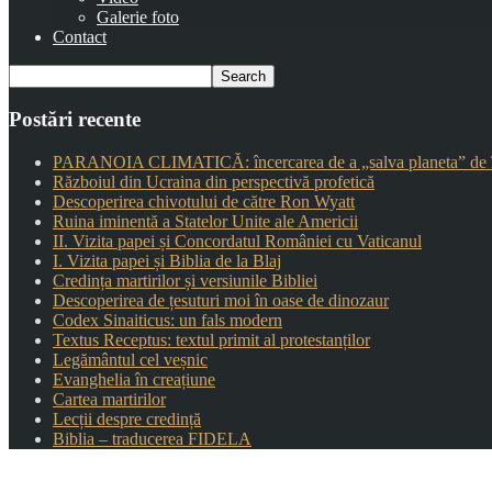
Galerie foto
Contact
Postări recente
PARANOIA CLIMATICĂ: încercarea de a „salva planeta” de î
Războiul din Ucraina din perspectivă profetică
Descoperirea chivotului de către Ron Wyatt
Ruina iminentă a Statelor Unite ale Americii
II. Vizita papei și Concordatul României cu Vaticanul
I. Vizita papei și Biblia de la Blaj
Credința martirilor și versiunile Bibliei
Descoperirea de țesuturi moi în oase de dinozaur
Codex Sinaiticus: un fals modern
Textus Receptus: textul primit al protestanților
Legământul cel veșnic
Evanghelia în creațiune
Cartea martirilor
Lecții despre credință
Biblia – traducerea FIDELA