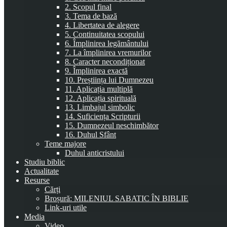
2. Scopul final
3. Tema de bază
4. Libertatea de alegere
5. Continuitatea scopului
6. Împlinirea legământului
7. La împlinirea vremurilor
8. Caracter necondiționat
9. Împlinirea exactă
10. Preștiința lui Dumnezeu
11. Aplicația multiplă
12. Aplicația spirituală
13. Limbajul simbolic
14. Suficiența Scripturii
15. Dumnezeul neschimbător
16. Duhul Sfânt
Teme majore
Duhul anticristului
Studiu biblic
Actualitate
Resurse
Cărți
Broșură: MILENIUL SABATIC ÎN BIBLIE
Link-uri utile
Media
Video