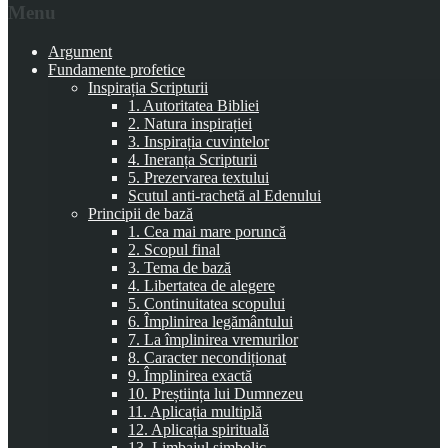
Menu
Argument
Fundamente profetice
Inspirația Scripturii
1. Autoritatea Bibliei
2. Natura inspirației
3. Inspirația cuvintelor
4. Ineranța Scripturii
5. Prezervarea textului
Scutul anti-rachetă al Edenului
Principii de bază
1. Cea mai mare poruncă
2. Scopul final
3. Tema de bază
4. Libertatea de alegere
5. Continuitatea scopului
6. Împlinirea legământului
7. La împlinirea vremurilor
8. Caracter necondiționat
9. Împlinirea exactă
10. Preștiința lui Dumnezeu
11. Aplicația multiplă
12. Aplicația spirituală
13. Limbajul simbolic