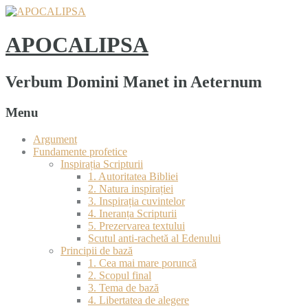
APOCALIPSA
Verbum Domini Manet in Aeternum
Menu
Argument
Fundamente profetice
Inspirația Scripturii
1. Autoritatea Bibliei
2. Natura inspirației
3. Inspirația cuvintelor
4. Ineranța Scripturii
5. Prezervarea textului
Scutul anti-rachetă al Edenului
Principii de bază
1. Cea mai mare poruncă
2. Scopul final
3. Tema de bază
4. Libertatea de alegere