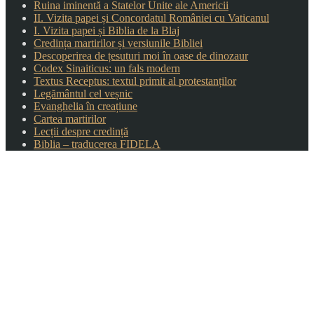
Ruina iminentă a Statelor Unite ale Americii
II. Vizita papei și Concordatul României cu Vaticanul
I. Vizita papei și Biblia de la Blaj
Credința martirilor și versiunile Bibliei
Descoperirea de țesuturi moi în oase de dinozaur
Codex Sinaiticus: un fals modern
Textus Receptus: textul primit al protestanților
Legământul cel veșnic
Evanghelia în creațiune
Cartea martirilor
Lecții despre credință
Biblia – traducerea FIDELA