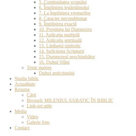
5. Continuitatea scopului
6. Împlinirea legământului
7. La împlinirea vremurilor
8. Caracter necondiționat
9. Împlinirea exactă
10. Preștiința lui Dumnezeu
11. Aplicația multiplă
12. Aplicația spirituală
13. Limbajul simbolic
14. Suficiența Scripturii
15. Dumnezeul neschimbător
16. Duhul Sfânt
Teme majore
Duhul anticristului
Studiu biblic
Actualitate
Resurse
Cărți
Broșură: MILENIUL SABATIC ÎN BIBLIE
Link-uri utile
Media
Video
Galerie foto
Contact