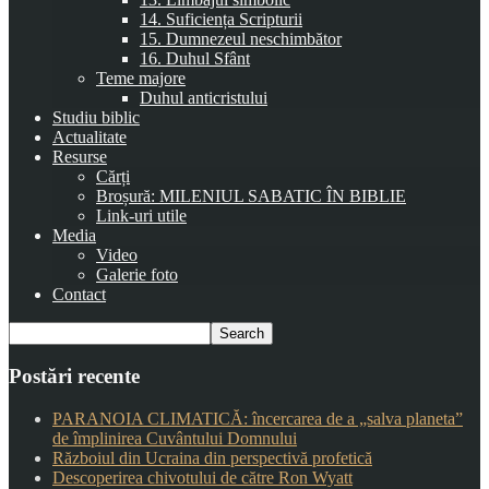
14. Suficiența Scripturii
15. Dumnezeul neschimbător
16. Duhul Sfânt
Teme majore
Duhul anticristului
Studiu biblic
Actualitate
Resurse
Cărți
Broșură: MILENIUL SABATIC ÎN BIBLIE
Link-uri utile
Media
Video
Galerie foto
Contact
Postări recente
PARANOIA CLIMATICĂ: încercarea de a „salva planeta”
de împlinirea Cuvântului Domnului
Războiul din Ucraina din perspectivă profetică
Descoperirea chivotului de către Ron Wyatt