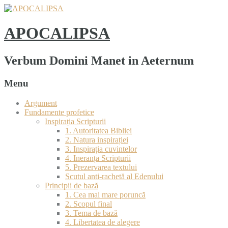
APOCALIPSA
Verbum Domini Manet in Aeternum
Menu
Argument
Fundamente profetice
Inspirația Scripturii
1. Autoritatea Bibliei
2. Natura inspirației
3. Inspirația cuvintelor
4. Ineranța Scripturii
5. Prezervarea textului
Scutul anti-rachetă al Edenului
Principii de bază
1. Cea mai mare poruncă
2. Scopul final
3. Tema de bază
4. Libertatea de alegere