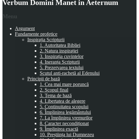
Verbum Domini Manet in Aeternum
Menu
Argument
Fundamente profetice
Inspirația Scripturii
1. Autoritatea Bibliei
2. Natura inspirației
3. Inspirația cuvintelor
4. Ineranța Scripturii
5. Prezervarea textului
Scutul anti-rachetă al Edenului
Principii de bază
1. Cea mai mare poruncă
2. Scopul final
3. Tema de bază
4. Libertatea de alegere
5. Continuitatea scopului
6. Împlinirea legământului
7. La împlinirea vremurilor
8. Caracter necondiționat
9. Împlinirea exactă
10. Preștiința lui Dumnezeu