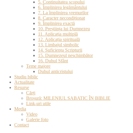
5. Continuitatea scopului
6. Împlinirea legământului
7. La împlinirea vremurilor
8. Caracter necondiționat
9. Împlinirea exactă
10. Preștiința lui Dumnezeu
11. Aplicația multiplă
12. Aplicația spirituală
13. Limbajul simbolic
14. Suficiența Scripturii
15. Dumnezeul neschimbător
16. Duhul Sfânt
Teme majore
Duhul anticristului
Studiu biblic
Actualitate
Resurse
Cărți
Broșură: MILENIUL SABATIC ÎN BIBLIE
Link-uri utile
Media
Video
Galerie foto
Contact