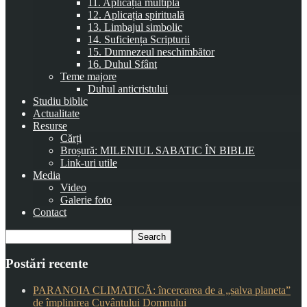
11. Aplicația multiplă
12. Aplicația spirituală
13. Limbajul simbolic
14. Suficiența Scripturii
15. Dumnezeul neschimbător
16. Duhul Sfânt
Teme majore
Duhul anticristului
Studiu biblic
Actualitate
Resurse
Cărți
Broșură: MILENIUL SABATIC ÎN BIBLIE
Link-uri utile
Media
Video
Galerie foto
Contact
Postări recente
PARANOIA CLIMATICĂ: încercarea de a „salva planeta”
de împlinirea Cuvântului Domnului