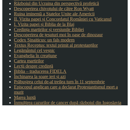
Războiul din Ucraina din perspectivă profetică
Descoperirea chivotului de către Ron Wyatt
Ruina iminentă a Statelor Unite ale Americii
II. Vizita papei și Concordatul României cu Vaticanul
I. Vizita papei și Biblia de la Blaj
Credința martirilor și versiunile Bibliei
Descoperirea de țesuturi moi în oase de dinozaur
Codex Sinaiticus: un fals modern
Textus Receptus: textul primit al protestanților
Legământul cel veșnic
Evanghelia în creațiune
Cartea martirilor
Lecții despre credință
Biblia – traducerea FIDELA
Închinarea la soare ieri și azi
Prăbușirea celui de-al treilea turn în 11 septembrie
Episcopul anglican care a declarat Protestantismul mort a
murit
Marea luptă
Înmulțirea cazurilor de cancer după războiul din Iugoslavia