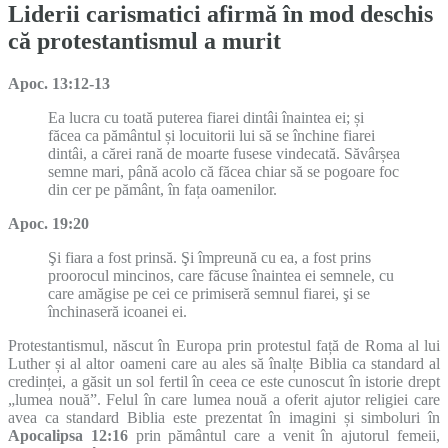
Liderii carismatici afirmă în mod deschis
că protestantismul a murit
Apoc. 13:12-13
Ea lucra cu toată puterea fiarei dintâi înaintea ei; și
făcea ca pământul și locuitorii lui să se închine fiarei
dintâi, a cărei rană de moarte fusese vindecată. Săvârșea
semne mari, până acolo că făcea chiar să se pogoare foc
din cer pe pământ, în faț‏a oamenilor.
Apoc. 19:20
Şi fiara a fost prinsă. Şi împreună cu ea, a fost prins
proorocul mincinos, care făcuse înaintea ei semnele, cu
care amăgise pe cei ce primiseră semnul fiarei, şi se
închinaseră icoanei ei.
Protestantismul, născut în Europa prin protestul față de Roma al lui
Luther și al altor oameni care au ales să înalțe Biblia ca standard al
credinței, a găsit un sol fertil în ceea ce este cunoscut în istorie drept
„lumea nouă”. Felul în care lumea nouă a oferit ajutor religiei care
avea ca standard Biblia este prezentat în imagini și simboluri în
Apocalipsa 12:16
prin pământul care a venit în ajutorul femeii,