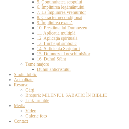
5. Continuitatea scopului
6. Împlinirea legământului
7. La împlinirea vremurilor
8. Caracter necondiționat
9. Împlinirea exactă
10. Preștiința lui Dumnezeu
11. Aplicația multiplă
12. Aplicația spirituală
13. Limbajul simbolic
14. Suficiența Scripturii
15. Dumnezeul neschimbător
16. Duhul Sfânt
Teme majore
Duhul anticristului
Studiu biblic
Actualitate
Resurse
Cărți
Broșură: MILENIUL SABATIC ÎN BIBLIE
Link-uri utile
Media
Video
Galerie foto
Contact