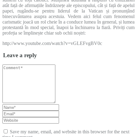
atât față de afirmațiile îndrăznețe ale episcopului, cât și față de apelul
papei, rugându-se pentru liderul de la Vatican și pronunțând
binecuvântarea asupra acestuia. Vedem aici felul cum fenomenul
carismatic joacă un rol cheie în a conduce lumea în general, și lumea
protestantă în mod special, înapoi la închinarea la fiară. Priviți cum
profeția se împlinește chiar sub ochii noștri:
http://www.youtube.com/watch?v=vGLEFvgBV0c
Leave a reply
Save my name, email, and website in this browser for the next