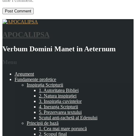
time I comment.
APOCALIPSA
Verbum Domini Manet in Aeternum
Menu
Argument
Fundamente profetice
Inspirația Scripturii
1. Autoritatea Bibliei
2. Natura inspirației
3. Inspirația cuvintelor
4. Ineranța Scripturii
5. Prezervarea textului
Scutul anti-rachetă al Edenului
Principii de bază
1. Cea mai mare poruncă
2. Scopul final