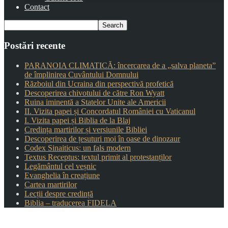
Contact
Postări recente
PARANOIA CLIMATICĂ: încercarea de a „salva planeta”
de împlinirea Cuvântului Domnului
Războiul din Ucraina din perspectivă profetică
Descoperirea chivotului de către Ron Wyatt
Ruina iminentă a Statelor Unite ale Americii
II. Vizita papei și Concordatul României cu Vaticanul
I. Vizita papei și Biblia de la Blaj
Credința martirilor și versiunile Bibliei
Descoperirea de țesuturi moi în oase de dinozaur
Codex Sinaiticus: un fals modern
Textus Receptus: textul primit al protestanților
Legământul cel veșnic
Evanghelia în creațiune
Cartea martirilor
Lecții despre credință
Biblia – traducerea FIDELA