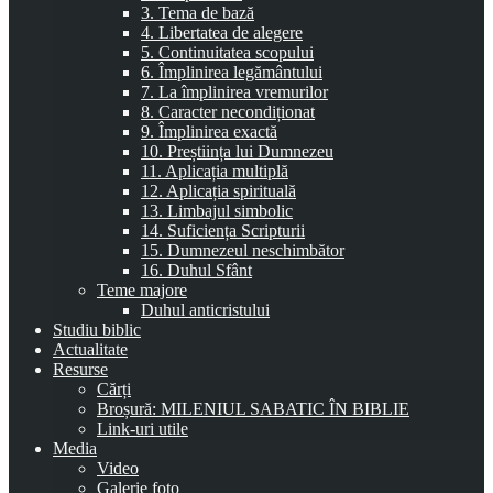
3. Tema de bază
4. Libertatea de alegere
5. Continuitatea scopului
6. Împlinirea legământului
7. La împlinirea vremurilor
8. Caracter necondiționat
9. Împlinirea exactă
10. Preștiința lui Dumnezeu
11. Aplicația multiplă
12. Aplicația spirituală
13. Limbajul simbolic
14. Suficiența Scripturii
15. Dumnezeul neschimbător
16. Duhul Sfânt
Teme majore
Duhul anticristului
Studiu biblic
Actualitate
Resurse
Cărți
Broșură: MILENIUL SABATIC ÎN BIBLIE
Link-uri utile
Media
Video
Galerie foto