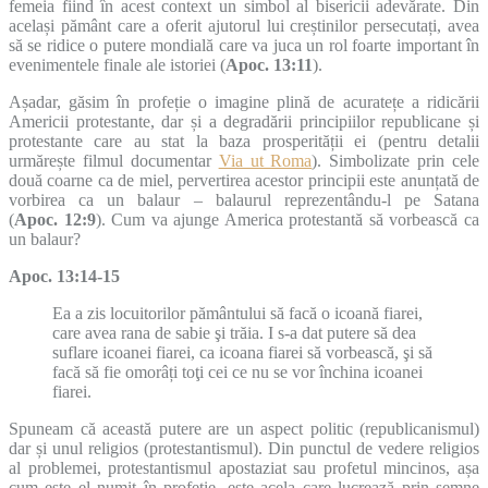
femeia fiind în acest context un simbol al bisericii adevărate. Din
același pământ care a oferit ajutorul lui creștinilor persecutați, avea
să se ridice o putere mondială care va juca un rol foarte important în
evenimentele finale ale istoriei (
Apoc. 13:11
).
Așadar, găsim în profeție o imagine plină de acuratețe a ridicării
Americii protestante, dar și a degradării principiilor republicane și
protestante care au stat la baza prosperității ei (pentru detalii
urmărește filmul documentar
Via ut Roma
). Simbolizate prin cele
două coarne ca de miel, pervertirea acestor principii este anunțată de
vorbirea ca un balaur – balaurul reprezentându-l pe Satana
(
Apoc. 12:9
). Cum va ajunge America protestantă să vorbească ca
un balaur?
Apoc. 13:14-15
Ea a zis locuitorilor pământului să facă o icoană fiarei,
care avea rana de sabie şi trăia. I s-a dat putere să dea
suflare icoanei fiarei, ca icoana fiarei să vorbească, şi să
facă să fie omorâți toţi cei ce nu se vor închina icoanei
fiarei.
Spuneam că această putere are un aspect politic (republicanismul)
dar și unul religios (protestantismul). Din punctul de vedere religios
al problemei, protestantismul apostaziat sau profetul mincinos, așa
cum este el numit în profeție, este acela care lucrează prin semne