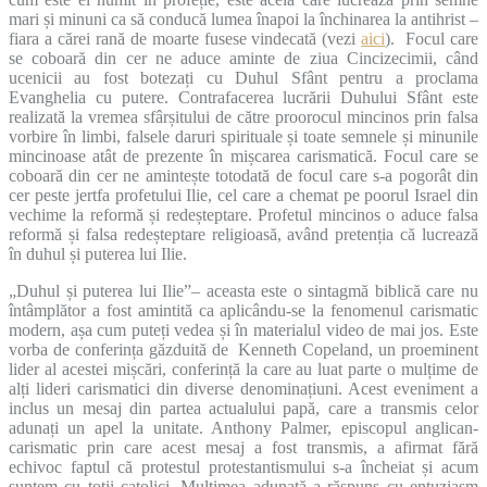
mari și minuni ca să conducă lumea înapoi la închinarea la antihrist –
fiara a cărei rană de moarte fusese vindecată (vezi
aici
). Focul care
se coboară din cer ne aduce aminte de ziua Cincizecimii, când
ucenicii au fost botezați cu Duhul Sfânt pentru a proclama
Evanghelia cu putere. Contrafacerea lucrării Duhului Sfânt este
realizată la vremea sfârșitului de către proorocul mincinos prin falsa
vorbire în limbi, falsele daruri spirituale și toate semnele și minunile
mincinoase atât de prezente în mișcarea carismatică. Focul care se
coboară din cer ne amintește totodată de focul care s-a pogorât din
cer peste jertfa profetului Ilie, cel care a chemat pe poorul Israel din
vechime la reformă și redeșteptare. Profetul mincinos o aduce falsa
reformă și falsa redeșteptare religioasă, având pretenția că lucrează
în duhul și puterea lui Ilie.
„Duhul și puterea lui Ilie”– aceasta este o sintagmă biblică care nu
întâmplător a fost amintită ca aplicându-se la fenomenul carismatic
modern, așa cum puteți vedea și în materialul video de mai jos. Este
vorba de conferința găzduită de Kenneth Copeland, un proeminent
lider al acestei mișcări, conferință la care au luat parte o mulțime de
alți lideri carismatici din diverse denominațiuni. Acest eveniment a
inclus un mesaj din partea actualului papă, care a transmis celor
adunați un apel la unitate. Anthony Palmer, episcopul anglican-
carismatic prin care acest mesaj a fost transmis, a afirmat fără
echivoc faptul că protestul protestantismului s-a încheiat și acum
suntem cu toții catolici. Mulțimea adunată a răspuns cu entuziasm