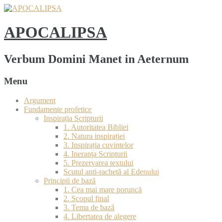
APOCALIPSA
Verbum Domini Manet in Aeternum
Menu
Argument
Fundamente profetice
Inspirația Scripturii
1. Autoritatea Bibliei
2. Natura inspirației
3. Inspirația cuvintelor
4. Ineranța Scripturii
5. Prezervarea textului
Scutul anti-rachetă al Edenului
Principii de bază
1. Cea mai mare poruncă
2. Scopul final
3. Tema de bază
4. Libertatea de alegere